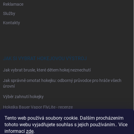
Reklamace
Služby
Kontakty
JAK SI VYBRAT HOKEJOVOU VÝSTROJ
Jak vybrat brusle, které dětem hokej neznechutí
Jak správně omotat hokejku: odborný průvodce pro hráče všech
úrovní
Výběr zahnutí hokejky
Hokejka Bauer Vapor FlyLite - recenze
Tento web používá soubory cookie. Dalším procházením
Jak si vybrat hokejové kalhoty
tohoto webu vyjadřujete souhlas s jejich používáním.. Více
Jak si vybrat hokejové chrániče ramen?
informací
zde
.