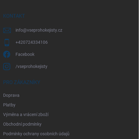
í
a
y
t
v
ý
í
KONTAKT
p
i
info
@
vseprohokejisty.cz
s
u
+420724334106
Facebook
/vseprohokejisty
PRO ZÁKAZNÍKY
Doprava
Platby
Výměna a vrácení zboží
Obchodní podmínky
Podmínky ochrany osobních údajů