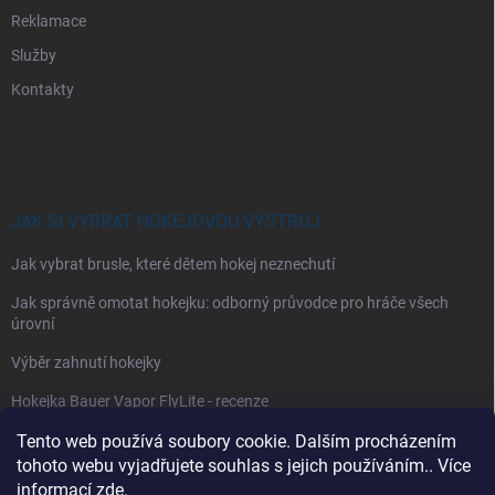
Reklamace
Služby
Kontakty
JAK SI VYBRAT HOKEJOVOU VÝSTROJ
Jak vybrat brusle, které dětem hokej neznechutí
Jak správně omotat hokejku: odborný průvodce pro hráče všech
úrovní
Výběr zahnutí hokejky
Hokejka Bauer Vapor FlyLite - recenze
Jak si vybrat hokejové kalhoty
Tento web používá soubory cookie. Dalším procházením
tohoto webu vyjadřujete souhlas s jejich používáním.. Více
Jak si vybrat hokejové chrániče ramen?
informací
zde
.