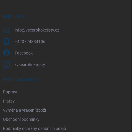
a
t
í
KONTAKT
info
@
vseprohokejisty.cz
+420724334106
Facebook
/vseprohokejisty
PRO ZÁKAZNÍKY
Doprava
Platby
Výměna a vrácení zboží
Obchodní podmínky
Podmínky ochrany osobních údajů