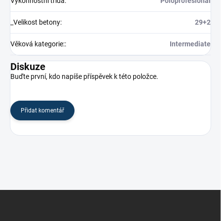
Výkonnostní třída
:
Poloprofesionál
_Velikost betony
:
29+2
Věková kategorie:
:
Intermediate
Diskuze
Buďte první, kdo napíše příspěvek k této položce.
Přidat komentář
Z
á
p