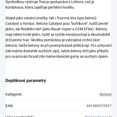
Symbolikou výstroje True je spolupráce s Lefevre, což je
kombinace, která zajišťuje perfektní kvalitu.
Stejně jako ostatní značky, tak i True má dva typy betonů -
Catalyst a Hzrdus. Betony Catalyst jsou "buřtíkové", tudíž pevně
jádro, ale flexibilní nárt (jako Bauer Vapor a CCM EFlex). Betony
mají velice tvrdé jádro, tudíž se rychle nevybouchají a dlouhodobě
drží pevný tvar. Skvělou pomůckou je vykrojená vrchní část
betonů, takže betony se při postojí krásně překrývají. Pro uchycení
zde máme dostatek suchých zipů, takže betony drží jako přibyté.
pro uvazování bruslí zde máme klasické gumy se suchým zipem.
Doplňkové parametry
Kategorie
:
Betony
EAN
:
681489075927