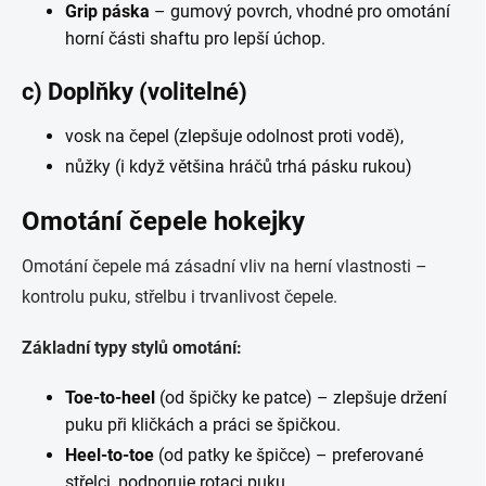
Grip páska
– gumový povrch, vhodné pro omotání
horní části shaftu pro lepší úchop.
c) Doplňky (volitelné)
vosk na čepel (zlepšuje odolnost proti vodě),
nůžky (i když většina hráčů trhá pásku rukou)
Omotání čepele hokejky
Omotání čepele má zásadní vliv na herní vlastnosti –
kontrolu puku, střelbu i trvanlivost čepele.
Základní typy stylů omotání:
Toe-to-heel
(od špičky ke patce) – zlepšuje držení
puku při kličkách a práci se špičkou.
Heel-to-toe
(od patky ke špičce) – preferované
střelci, podporuje rotaci puku.