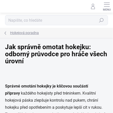
Přejít
na
obsah
Hledat
Hokejová poradna
Jak správně omotat hokejku:
odborný průvodce pro hráče všech
úrovní
Správné omotání hokejky je klíčovou součástí
přípravy
každého hokejisty před tréninkem. Kvalitní
hokejová páska zlepšuje kontrolu nad pukem, chrání
hokejku před opotřebením a poskytuje lepší cit v rukou.