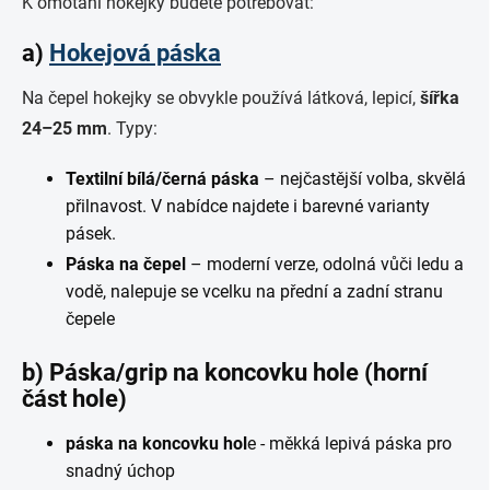
K omotání hokejky budete potřebovat:
a)
Hokejová páska
Na čepel hokejky se obvykle používá látková, lepicí,
šířka
24–25 mm
. Typy:
Textilní bílá/černá páska
– nejčastější volba, skvělá
přilnavost. V nabídce najdete i barevné varianty
pásek.
Páska na čepel
– moderní verze, odolná vůči ledu a
vodě, nalepuje se vcelku na přední a zadní stranu
čepele
b) Páska/grip na koncovku hole (horní
část hole)
páska na koncovku hol
e - měkká lepivá páska pro
snadný úchop