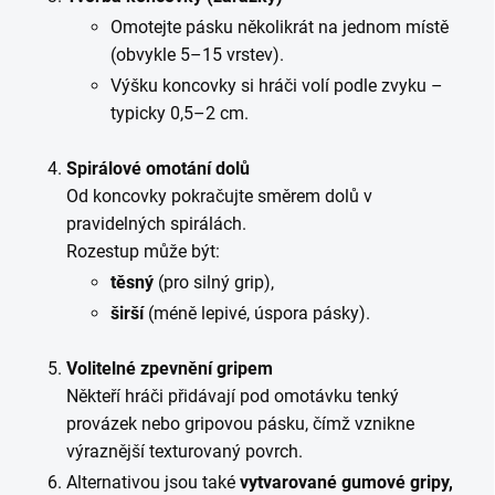
Omotejte pásku několikrát na jednom místě
(obvykle 5–15 vrstev).
Výšku koncovky si hráči volí podle zvyku –
typicky 0,5–2 cm.
Spirálové omotání dolů
Od koncovky pokračujte směrem dolů v
pravidelných spirálách.
Rozestup může být:
těsný
(pro silný grip),
širší
(méně lepivé, úspora pásky).
Volitelné zpevnění gripem
Někteří hráči přidávají pod omotávku tenký
provázek nebo gripovou pásku, čímž vznikne
výraznější texturovaný povrch.
Alternativou jsou také
vytvarované gumové gripy,