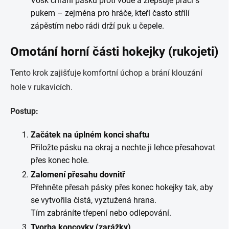
Vosk chrání pásku proti vodě a zlepšuje práci s
pukem – zejména pro hráče, kteří často střílí
zápěstím nebo rádi drží puk u čepele.
Omotání horní části hokejky (rukojeti)
Tento krok zajišťuje komfortní úchop a brání klouzání
hole v rukavicích.
Postup:
Začátek na úplném konci shaftu
Přiložte pásku na okraj a nechte ji lehce přesahovat
přes konec hole.
Zalomení přesahu dovnitř
Přehněte přesah pásky přes konec hokejky tak, aby
se vytvořila čistá, vyztužená hrana.
Tím zabráníte třepení nebo odlepování.
Tvorba koncovky (zarážky)