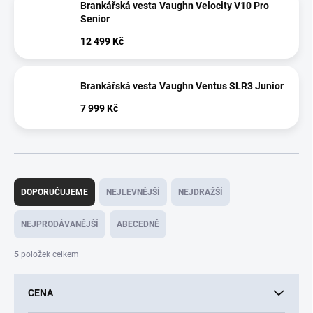
Brankářská vesta Vaughn Velocity V10 Pro
Senior
12 499 Kč
Brankářská vesta Vaughn Ventus SLR3 Junior
7 999 Kč
Ř
a
DOPORUČUJEME
NEJLEVNĚJŠÍ
NEJDRAŽŠÍ
z
e
NEJPRODÁVANĚJŠÍ
ABECEDNĚ
n
í
5
položek celkem
p
r
CENA
o