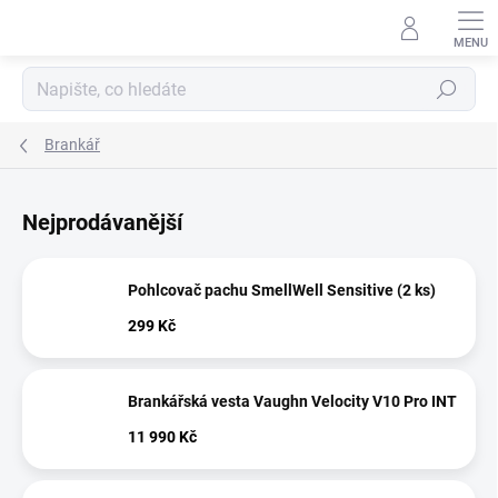
Přejít
na
obsah
Hledat
Brankář
Nejprodávanější
Pohlcovač pachu SmellWell Sensitive (2 ks)
299 Kč
Brankářská vesta Vaughn Velocity V10 Pro INT
11 990 Kč