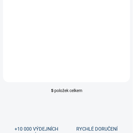
Brankářská vesta
CCM EFlex 6.9 Senior
12 290 Kč
5
položek celkem
O
v
l
á
d
a
c
+10 000 VÝDEJNÍCH
RYCHLÉ DORUČENÍ
í