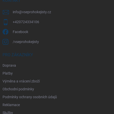
í
KONTAKT
info
@
vseprohokejisty.cz
+420724334106
Facebook
/vseprohokejisty
PRO ZÁKAZNÍKY
Doprava
Platby
Výměna a vrácení zboží
Obchodní podmínky
Podmínky ochrany osobních údajů
Reklamace
Služby