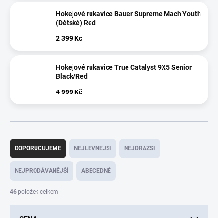
Hokejové rukavice Bauer Supreme Mach Youth
(Dětské) Red
2 399 Kč
Hokejové rukavice True Catalyst 9X5 Senior
Black/Red
4 999 Kč
Ř
a
DOPORUČUJEME
NEJLEVNĚJŠÍ
NEJDRAŽŠÍ
z
e
NEJPRODÁVANĚJŠÍ
ABECEDNĚ
n
í
46
položek celkem
p
r