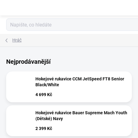
Přejít
na
obsah
Hráč
Nejprodávanější
Hokejové rukavice CCM JetSpeed FT8 Senior
Black/White
4 699 Kč
Hokejové rukavice Bauer Supreme Mach Youth
(Dětské) Navy
2 399 Kč