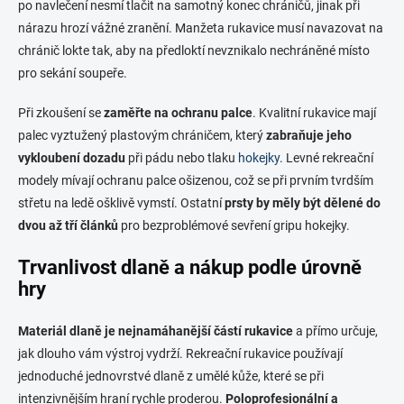
po navlečení nesmí tlačit na samotný konec chráničů, jinak při
nárazu hrozí vážné zranění. Manžeta rukavice musí navazovat na
chránič lokte tak, aby na předloktí nevznikalo nechráněné místo
pro sekání soupeře.
Při zkoušení se
zaměřte na ochranu palce
. Kvalitní rukavice mají
palec vyztužený plastovým chráničem, který
zabraňuje jeho
vykloubení dozadu
při pádu nebo tlaku
hokejky
. Levné rekreační
modely mívají ochranu palce ošizenou, což se při prvním tvrdším
střetu na ledě ošklivě vymstí. Ostatní
prsty by měly být dělené do
dvou až tří článků
pro bezproblémové sevření gripu hokejky.
Trvanlivost dlaně a nákup podle úrovně
hry
Materiál dlaně je nejnamáhanější částí rukavice
a přímo určuje,
jak dlouho vám výstroj vydrží. Rekreační rukavice používají
jednoduché jednovrstvé dlaně z umělé kůže, které se při
intenzivnějším hraní rychle proderou.
Poloprofesionální a