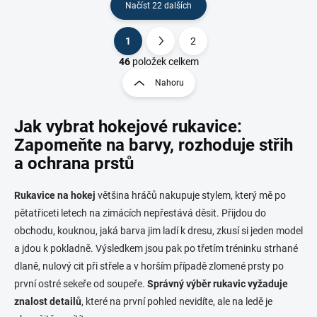
Načíst 22 dalších
1
2
O
S
v
t
46
položek celkem
l
r
Nahoru
á
á
d
n
a
Jak vybrat hokejové rukavice:
k
c
o
í
Zapomeňte na barvy, rozhoduje střih
p
v
a ochrana prstů
r
á
v
n
k
Rukavice na hokej
většina hráčů nakupuje stylem, který mě po
í
y
pětatřiceti letech na zimácích nepřestává děsit. Přijdou do
v
obchodu, kouknou, jaká barva jim ladí k dresu, zkusí si jeden model
ý
p
a jdou k pokladně. Výsledkem jsou pak po třetím tréninku strhané
i
dlaně, nulový cit při střele a v horším případě zlomené prsty po
s
první ostré sekeře od soupeře.
Správný výběr rukavic vyžaduje
u
znalost detailů
, které na první pohled nevidíte, ale na ledě je