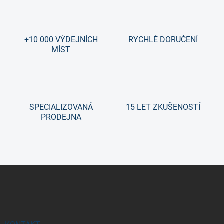
+10 000 VÝDEJNÍCH
RYCHLÉ DORUČENÍ
MÍST
SPECIALIZOVANÁ
15 LET ZKUŠENOSTÍ
PRODEJNA
Z
á
p
a
t