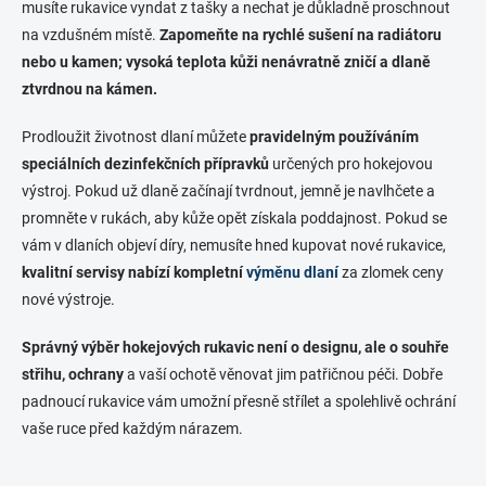
musíte rukavice vyndat z tašky a nechat je důkladně proschnout
na vzdušném místě.
Zapomeňte na rychlé sušení na radiátoru
nebo u kamen; vysoká teplota kůži nenávratně zničí a dlaně
ztvrdnou na kámen.
Prodloužit životnost dlaní můžete
pravidelným používáním
speciálních dezinfekčních přípravků
určených pro hokejovou
výstroj. Pokud už dlaně začínají tvrdnout, jemně je navlhčete a
promněte v rukách, aby kůže opět získala poddajnost. Pokud se
vám v dlaních objeví díry, nemusíte hned kupovat nové rukavice,
kvalitní servisy nabízí kompletní
výměnu dlaní
za zlomek ceny
nové výstroje.
Správný výběr hokejových rukavic není o designu, ale o souhře
střihu, ochrany
a vaší ochotě věnovat jim patřičnou péči. Dobře
padnoucí rukavice vám umožní přesně střílet a spolehlivě ochrání
vaše ruce před každým nárazem.