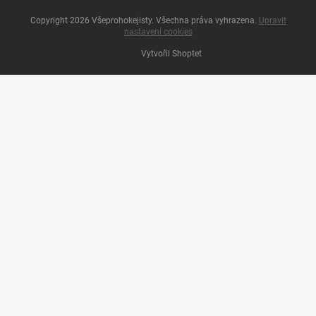
Copyright 2026
Všeprohokejisty
. Všechna práva vyhrazena.
Upravit
nastavení cookies
Vytvořil Shoptet