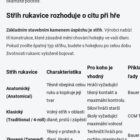
okamžitě pocítíte.
Střih rukavice rozhoduje o citu při hře
Základním stavebním kamenem úspěchu je střih
. Výrobci nabízí
tři konstrukce, které zásadně mění chování hokejky ve vaší dlani.
Pokud zvolíte špatný typ střihu, budete s hokejkou po celou dobu
životnosti rukavic vyloženě bojovat.
Pro koho je
Přík
Střih rukavice
Charakteristika
vhodný
řady
Těsně obepíná celou
Hráči vyžadující
Anatomický
ruku a kopíruje její
těsný kontakt a
Bauer
(Anatomical)
tvar
maximální kontrolu.
Siloví hráči starší
Klasický
Volný střih v oblasti
školy vyžadující
CCM T
(Traditional / 4-roll)
dlaně, prstů i zápěstí
maximální volnost
Těsný v prstech a
Techničtí hráči pro
Bauer
Zkosený (Tapered)
dlaní, široký a
rychlou manipulaci s