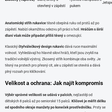
Jetsp
otevřený v zápěstí
pukem
Anatomický střih rukavice
těsně obepíná ruku od prstů až po
zápěstí. Nabízí okamžitou odezvu při práci s holí.
Hráčům s širší
dlaní však může připadat příliš těsný
a omezující.
Klasický
čtyřválečkový design rukavic
dává ruce maximální
volnost. Vyhledávají ho hlavně siloví hráči, kteří jsou zvyklí na
tradiční volnější výstroj. Zkosený střih kombinuje oba světy. Je
těsný na prstech pro přesný cit, ale u zápěstí se otevírá a dává
plný rozsah pro kličkování.
Velikost a ochrana: Jak najít kompromis
Výběr správné velikosti se udává v palcích
, nejčastěji od
dětských 8 palců až po seniorské 15 palců.
Klíčové je měřit délku
od spodního okraje manžety po koneček prostředníčku.
Prsty se