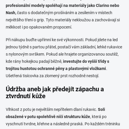
profesionální modely spoléhají na materiály jako Clarino nebo
Nash,
často s dodatečným prošíváním a zesílením v místech
největšího tření o grip. Tyto materiály nekloužou a zachovávají si
měkkost i po opakovaném propocení.
Při nákupu buďte upřímní ke své výkonnosti. Pokud jdete na led
jednou týdně s partou přátel, postačí vám základní, lehké rukavice
s nylonovým svrškem. Pokud ale hrajete organizovanou soutěž,
kde rány hokejkou padají běžně,
investujte do vyšší třídy s
trojitou hustotou ochranné pěny a plastovými vložkami
.
Ušetřená tisícovka za zlomený prst rozhodně nestojí.
Údržba aneb jak předejít zápachu a
ztvrdnutí kůže
Vlhkost z potu je největším nepřítelem dlaní rukavic.
Soli
obsažené v potu spolehlivě ničí strukturu kůže
, která po
vyschnutí tvrdne, křehne a následně praská. Po každém tréninku