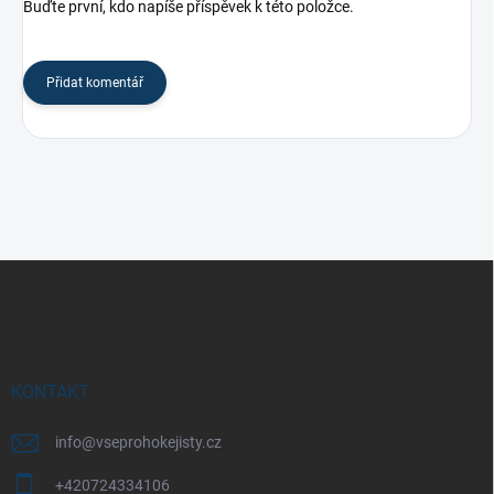
Buďte první, kdo napíše příspěvek k této položce.
Přidat komentář
Z
á
p
a
t
í
KONTAKT
info
@
vseprohokejisty.cz
+420724334106