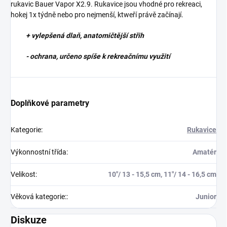
rukavic Bauer Vapor X2.9. Rukavice jsou vhodné pro rekreaci,
hokej 1x týdně nebo pro nejmenší, ktweří právě začínají.
+ vylepšená dlaň, anatomičtější střih
- ochrana, určeno spíše k rekreačnímu využití
Doplňkové parametry
Kategorie
:
Rukavice
Výkonnostní třída
:
Amatér
Velikost
:
10"/ 13 - 15,5 cm, 11"/ 14 - 16,5 cm
Věková kategorie:
:
Junior
Diskuze