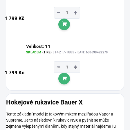
−
+
1 799 Kč
Do košíku
Velikost: 11
| 14217-18837
SKLADEM
(1 KS)
EAN:
688698492279
−
+
1 799 Kč
Do košíku
Hokejové rukavice Bauer X
Tento základní model je takovým mixem mezi řadou Vapor a
Supreme. Je to následovník rukavic NSX a pyšnit se může
zejména vylepšenými dlaněmi, kdy stejný materiál najdeme i u