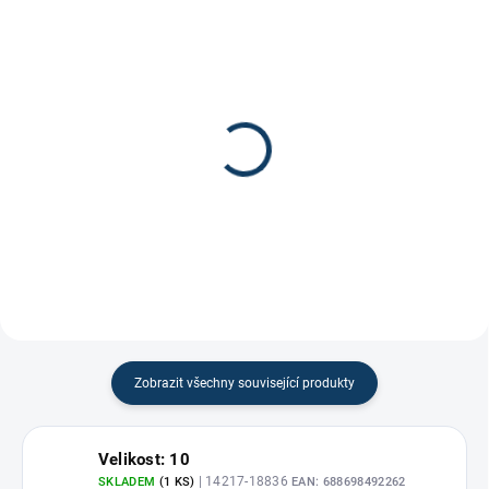
Páska na hokejku Comp-
Gripová páska na
O-Stik 24x25
hokejku
170 Kč
100 Kč
Zobrazit všechny související produkty
Velikost: 10
| 14217-18836
SKLADEM
(1 KS)
EAN:
688698492262