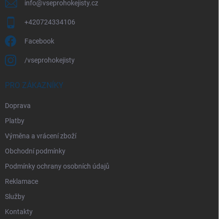
v
info
@
vseprohokejisty.cz
ý
p
+420724334106
i
s
Facebook
u
/vseprohokejisty
PRO ZÁKAZNÍKY
Doprava
Platby
Výměna a vrácení zboží
Obchodní podmínky
Podmínky ochrany osobních údajů
Reklamace
Služby
Kontakty