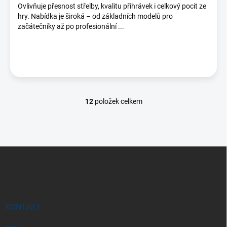
Ovlivňuje přesnost střelby, kvalitu přihrávek i celkový pocit ze
hry. Nabídka je široká – od základních modelů pro
začátečníky až po profesionální ...
12
položek celkem
O
v
l
á
d
Z
a
á
c
p
í
p
a
r
t
v
í
KONTAKT
k
y