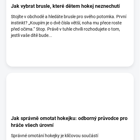
á
Jak vybrat brusle, které dětem hokej neznechutí
n
Stojíte v obchodě a hledáte brusle pro svého potomka. První
k
instinkt? „Koupím je o dvě čísla větší, noha mu přece roste
ů
před očima.“ Stop. Právě v tuhle chvíli rozhodujete o tom,
jestli vaše dítě bude...
Jak správně omotat hokejku: odborný průvodce pro
hráče všech úrovní
Správné omotání hokejky je klíčovou součástí