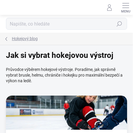
Přejít
na
obsah
Hledat
Hokejový blog
Jak si vybrat hokejovou výstroj
Průvodce výběrem hokejové výstroje. Poradíme, jak správně
vybrat brusle, helmu, chrániče i hokejku pro maximální bezpečí a
výkon na ledě.
V
ý
p
i
s
č
l