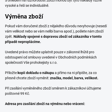
S ohledem na různorodost zboží mohou být tyto náklady různě
vysoké a řeší se individuálně.
Výměna zboží
Pokud vám doručené zboží z nějakého důvodu nevyhovuje (nesedí
vám velikost nebo se vám nelíbí barva apod.), pošlete nám zboží
zpět.
Náklady spojené s dopravou zboží od zákazníka v tomto
případě neproplácíme.
Uvedené právo můžete uplatnit pouze v zákonné lhůtě pro
odstoupení od smlouvy uvedené v Obchodních podmínkách
společnosti Vše prohokejisty s.r.o.
Přiložte
kopii dokladu o nákupu
a přímo na ni připište, za co
přesně chcete zboží vyměnit:
značka, model, barva, velikost.
Při zasílání vyměněného zboží směrem k zákazníkovi účtujeme
poštovné 99 Kč.
Adresa pro zasílání zboží na výměnu nebo vrácení: