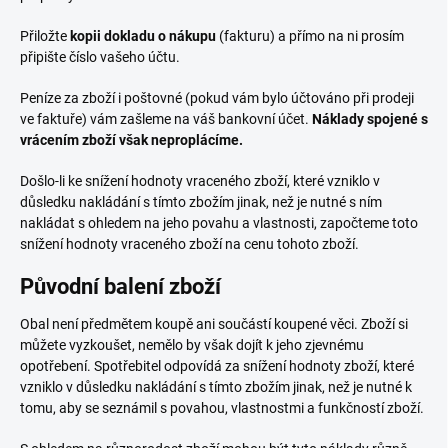
Přiložte
kopii dokladu o nákupu
(fakturu) a přímo na ni prosím
připište číslo vašeho účtu.
Peníze za zboží i poštovné (pokud vám bylo účtováno při prodeji
ve faktuře) vám zašleme na váš bankovní účet.
Náklady spojené s
vrácením zboží však neproplácíme.
Došlo-li ke snížení hodnoty vraceného zboží, které vzniklo v
důsledku nakládání s tímto zbožím jinak, než je nutné s ním
nakládat s ohledem na jeho povahu a vlastnosti, započteme toto
snížení hodnoty vraceného zboží na cenu tohoto zboží.
Původní balení zboží
Obal není předmětem koupě ani součástí koupené věci. Zboží si
můžete vyzkoušet, nemělo by však dojít k jeho zjevnému
opotřebení. Spotřebitel odpovídá za snížení hodnoty zboží, které
vzniklo v důsledku nakládání s tímto zbožím jinak, než je nutné k
tomu, aby se seznámil s povahou, vlastnostmi a funkčností zboží.