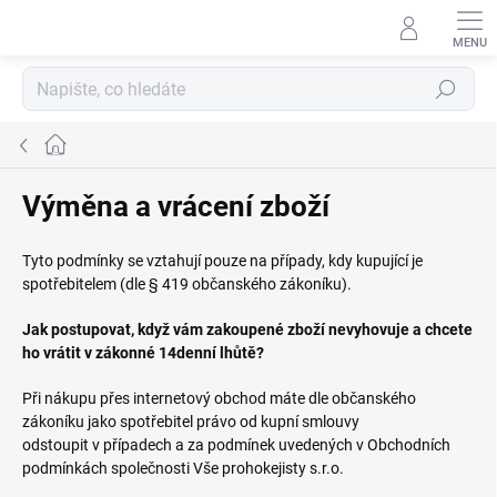
Přejít
na
obsah
Hledat
Domů
Výměna a vrácení zboží
Tyto podmínky se vztahují pouze na případy, kdy kupující je
spotřebitelem (dle § 419 občanského zákoníku).
Jak postupovat, když vám zakoupené zboží nevyhovuje a chcete
ho vrátit v zákonné 14denní lhůtě?
Při nákupu přes internetový obchod máte dle občanského
zákoníku jako spotřebitel právo od kupní smlouvy
odstoupit v případech a za podmínek uvedených v Obchodních
podmínkách společnosti Vše prohokejisty s.r.o.