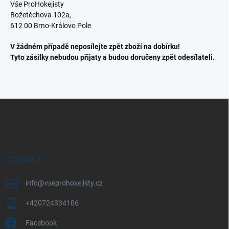
Vše ProHokejisty
Božetěchova 102a,
612 00 Brno-Královo Pole
V žádném případě neposílejte zpět zboží na dobírku!
Tyto zásilky nebudou přijaty a budou doručeny zpět odesílateli.
Z
á
p
a
t
í
KONTAKT
info
@
vseprohokejisty.cz
+420724334106
Facebook