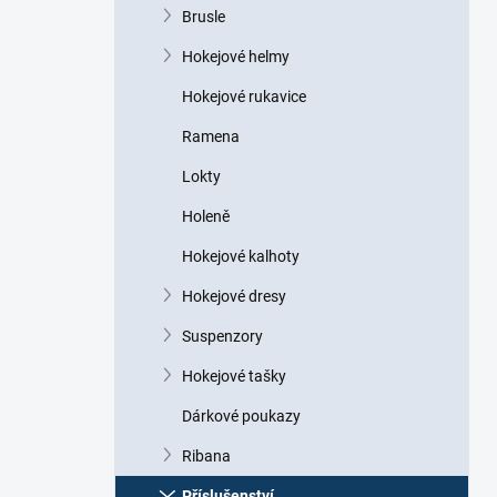
n
Brusle
n
Hokejové helmy
í
p
Hokejové rukavice
a
n
Ramena
e
Lokty
l
Holeně
Hokejové kalhoty
Hokejové dresy
Suspenzory
Hokejové tašky
Dárkové poukazy
Ribana
Příslušenství