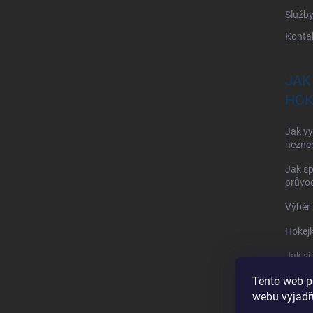
Služb
Konta
JAK
HOK
Jak vy
nezne
Jak sp
průvod
Výběr 
Hokejk
Jak si
Tento web p
Jak si
webu vyjadřu