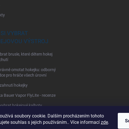
y
kty
 SI VYBRAT
EJOVOU VÝSTROJ
brat brusle, které dětem hokej
chutí
rávně omotat hokejku: odborný
ce pro hráče všech úrovní
zahnutí hokejky
a Bauer Vapor FlyLite - recenze
 vybrat hokejové kalhoty
oužívá soubory cookie. Dalším procházením tohoto
 vybrat hokejové chrániče ramen?
S
jete souhlas s jejich používáním.. Více informací
zde
.