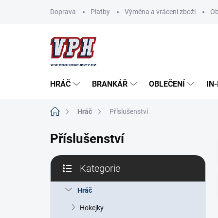
Přejít
Doprava
Platby
Výměna a vrácení zboží
Ob
na
obsah
HRÁČ
BRANKÁŘ
OBLEČENÍ
IN
Domů
Hráč
Příslušenství
Příslušenství
P
Kategorie
o
Přeskočit
s
kategorie
t
Hráč
r
Hokejky
a