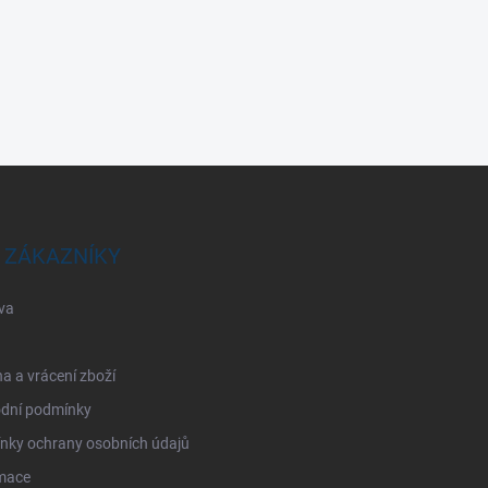
 ZÁKAZNÍKY
va
 a vrácení zboží
dní podmínky
nky ochrany osobních údajů
mace