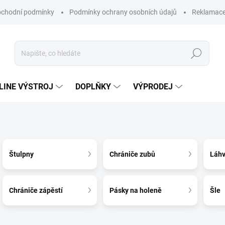
chodní podmínky
Podmínky ochrany osobních údajů
Reklamac
Hledat
-LINE VÝSTROJ
DOPLŇKY
VÝPRODEJ
Štulpny
Chrániče zubů
Láh
Chrániče zápěstí
Pásky na holeně
Šle