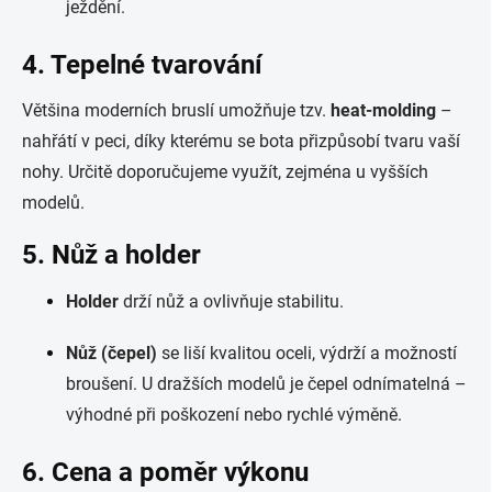
ježdění.
4. Tepelné tvarování
Většina moderních bruslí umožňuje tzv.
heat-molding
–
nahřátí v peci, díky kterému se bota přizpůsobí tvaru vaší
nohy. Určitě doporučujeme využít, zejména u vyšších
modelů.
5. Nůž a holder
Holder
drží nůž a ovlivňuje stabilitu.
Nůž (čepel)
se liší kvalitou oceli, výdrží a možností
broušení. U dražších modelů je čepel odnímatelná –
výhodné při poškození nebo rychlé výměně.
6. Cena a poměr výkonu