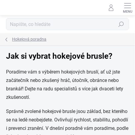
Přejít
na
obsah
Hledat
Hokejová poradna
Jak si vybrat hokejové brusle?
Poradíme vám s výběrem hokejových bruslí, ať už jste
začátečník nebo zkušený hráč, útočník, obránce nebo
brankář! Dejte na radu specialistů s více jak dvaceti lety
zkušeností.
Správně zvolené hokejové brusle jsou základ, bez kterého
se na ledě neobejdete. Ovlivňují rychlost, stabilitu, pohodlí
i prevenci zranění. V dnešní poradně vám poradíme, podle