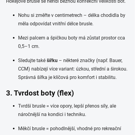
Hokejové brusle se neřídí běžnou konfekční velikostí bot.
Nohu si změřte v centimetrech – délka chodidla by
měla odpovídat vnitřní délce brusle.
Mezi palcem a špičkou boty má zůstat prostor cca
0,5–1 cm.
Sledujte také
šířku
– některé značky (např. Bauer,
CCM) nabízejí více variant: úzkou, střední a širokou.
Správná šířka je klíčová pro komfort i stabilitu.
3. Tvrdost boty (flex)
Tvrdší brusle = více opory, lepší přenos síly, ale
náročnější na kondici i techniku.
Měkčí brusle = pohodlnější, vhodné pro rekreační