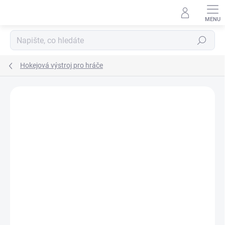
Přejít
na
obsah
Hledat
Hokejová výstroj pro hráče
ZNAČKA:
BAUER