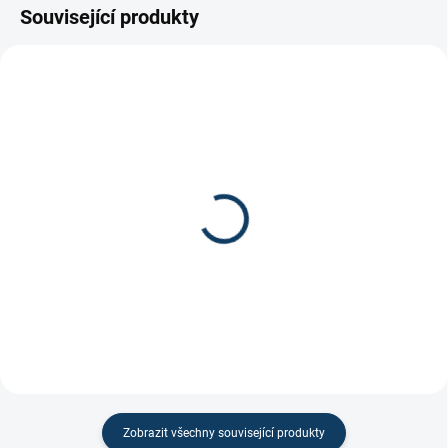
Související produkty
Koncovka Rocketgrip
Páska na hokejku Comp-
Ultragrip INT/Senior
O-Stik 24x25
499 Kč
170 Kč
Zobrazit všechny související produkty