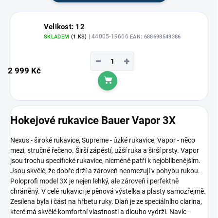
Velikost: 12
| 44005-19666
SKLADEM
(1 KS)
EAN:
688698549386
−
+
2 999 Kč
Do košíku
Hokejové rukavice Bauer Vapor 3X
Nexus - široké rukavice, Supreme - úzké rukavice, Vapor - něco
mezi, stručně řečeno. Širší zápěstí, užší ruka a širší prsty. Vapor
jsou trochu specifické rukavice, nicméně patří k nejoblíbenějším.
Jsou skvělé, že dobře drží a zároveň neomezují v pohybu rukou.
Poloprofi model 3X je nejen lehký, ale zároveň i perfektně
chráněný. V celé rukavici je pěnová výstelka a plasty samozřejmě.
Zesílena byla i část na hřbetu ruky. Dlaň je ze speciálního clarina,
které má skvělé komfortní vlastnosti a dlouho vydrží. Navíc -