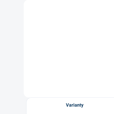
Koncovka Rocketgrip
Gr
Ultragrip Dětská/Junior
10
499 Kč
Varianty