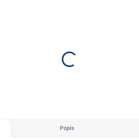
ipová páska na hokejku
0 Kč
Popis