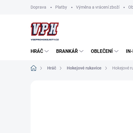
Přejít
Doprava
Platby
Výměna a vrácení zboží
Ob
na
obsah
HRÁČ
BRANKÁŘ
OBLEČENÍ
IN
Domů
Hráč
Hokejové rukavice
Hokejové r
ZNAČKA:
BAUER