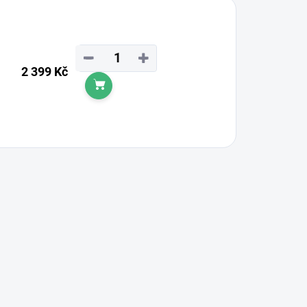
−
+
2 399 Kč
Do košíku