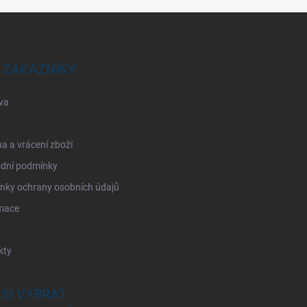
 ZÁKAZNÍKY
va
 a vrácení zboží
dní podmínky
nky ochrany osobních údajů
mace
y
kty
 SI VYBRAT