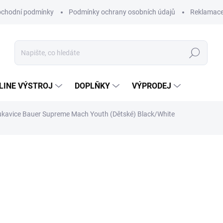
chodní podmínky
Podmínky ochrany osobních údajů
Reklamac
Hledat
-LINE VÝSTROJ
DOPLŇKY
VÝPRODEJ
ukavice Bauer Supreme Mach Youth (Dětské) Black/White
2 399 Kč
Měrná
Zvolte variantu
cena:
Hokejové rukavice Bauer Su