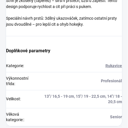
Střih je zkosený (tapered) – širší v prstech, užší u zápěstí. Tento
design podporuje rychlost a cit při práci s pukem.
Speciální návrh prstů: 3dílný ukazováček, zatímco ostatní prsty
jsou dvoudílné – pro lepší cit a ohyb hokejky.
Doplňkové parametry
Kategorie
:
Rukavice
Výkonnostní
Profesionál
třída
:
13"/ 16,5 - 19 cm, 15"/ 19 - 22,5 cm, 14"/ 18 -
Velikost
:
20,5 cm
Věková
Senior
kategorie:
: