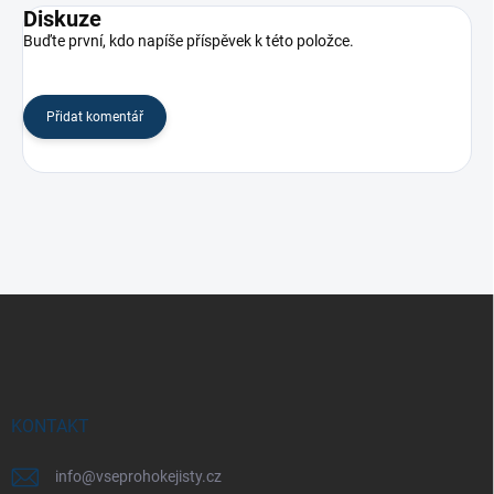
Diskuze
Buďte první, kdo napíše příspěvek k této položce.
Přidat komentář
Z
á
p
a
t
í
KONTAKT
info
@
vseprohokejisty.cz