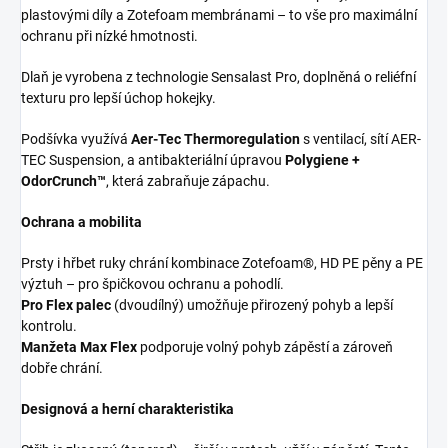
plastovými díly a Zotefoam membránami – to vše pro maximální
ochranu při nízké hmotnosti.
Dlaň je vyrobena z technologie Sensalast Pro, doplněná o reliéfní
texturu pro lepší úchop hokejky.
Podšívka využívá
Aer-Tec Thermoregulation
s ventilací, sítí AER-
TEC Suspension, a antibakteriální úpravou
Polygiene +
OdorCrunch™
, která zabraňuje zápachu.
Ochrana a mobilita
Prsty i hřbet ruky chrání kombinace Zotefoam®, HD PE pěny a PE
výztuh – pro špičkovou ochranu a pohodlí.
Pro Flex palec
(dvoudílný) umožňuje přirozený pohyb a lepší
kontrolu.
Manžeta Max Flex
podporuje volný pohyb zápěstí a zároveň
dobře chrání.
Designová a herní charakteristika