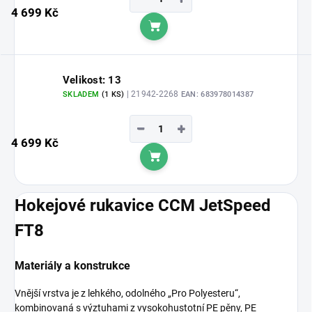
4 699 Kč
Do košíku
Velikost: 13
| 21942-2268
SKLADEM
(1 KS)
EAN:
683978014387
−
+
4 699 Kč
Do košíku
Hokejové rukavice CCM JetSpeed
FT8
Materiály a konstrukce
Vnější vrstva je z lehkého, odolného „Pro Polyesteru“,
kombinovaná s výztuhami z vysokohustotní PE pěny, PE