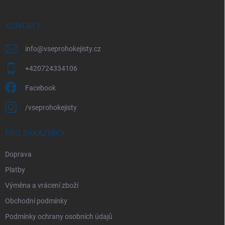
a
t
í
KONTAKT
info
@
vseprohokejisty.cz
+420724334106
Facebook
/vseprohokejisty
PRO ZÁKAZNÍKY
Doprava
Platby
Výměna a vrácení zboží
Obchodní podmínky
Podmínky ochrany osobních údajů