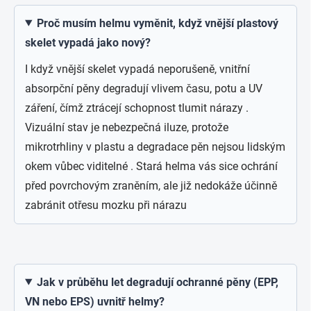
Proč musím helmu vyměnit, když vnější plastový
skelet vypadá jako nový?
I když vnější skelet vypadá neporušeně, vnitřní
absorpční pěny degradují vlivem času, potu a UV
záření, čímž ztrácejí schopnost tlumit nárazy .
Vizuální stav je nebezpečná iluze, protože
mikrotrhliny v plastu a degradace pěn nejsou lidským
okem vůbec viditelné . Stará helma vás sice ochrání
před povrchovým zraněním, ale již nedokáže účinně
zabránit otřesu mozku při nárazu
Jak v průběhu let degradují ochranné pěny (EPP,
VN nebo EPS) uvnitř helmy?