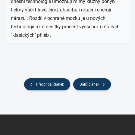
dnešní technologie umožňují mírný kluzný pohyb
helmy vůči hlavě, čímž absorbují rotační energii
nárazu . Rozdíl v ochraně mozku je u nových
technologií až o desítky procent vyšší než u starých
"klasických" přileb .
Předchozí článek
Další článek
Z
á
p