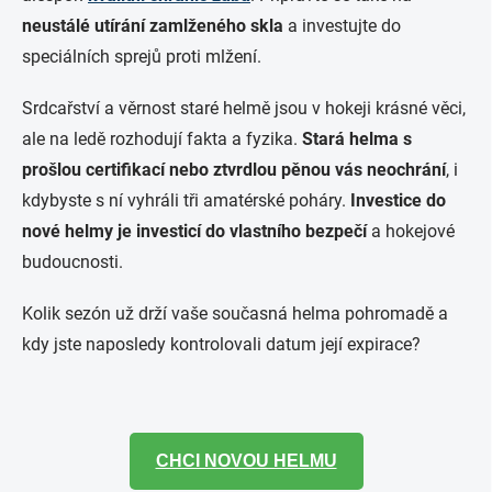
neustálé utírání zamlženého skla
a investujte do
speciálních sprejů proti mlžení.
Srdcařství a věrnost staré helmě jsou v hokeji krásné věci,
ale na ledě rozhodují fakta a fyzika.
Stará helma s
prošlou certifikací nebo ztvrdlou pěnou vás neochrání
, i
kdybyste s ní vyhráli tři amatérské poháry.
Investice do
nové helmy je investicí do vlastního bezpečí
a hokejové
budoucnosti.
Kolik sezón už drží vaše současná helma pohromadě a
kdy jste naposledy kontrolovali datum její expirace?
CHCI NOVOU HELMU