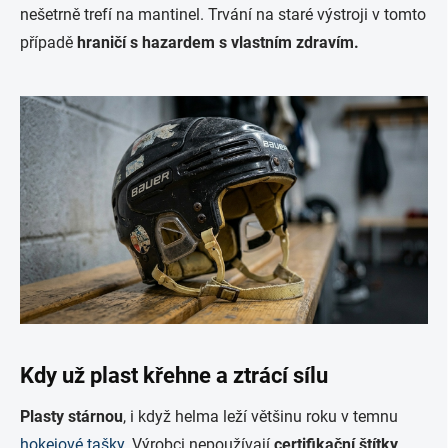
nešetrně trefí na mantinel. Trvání na staré výstroji v tomto
případě
hraničí s hazardem s vlastním zdravím.
Kdy už plast křehne a ztrácí sílu
Plasty stárnou
, i když helma leží většinu roku v temnu
hokejové tašky
. Výrobci nepoužívají
certifikační štítky