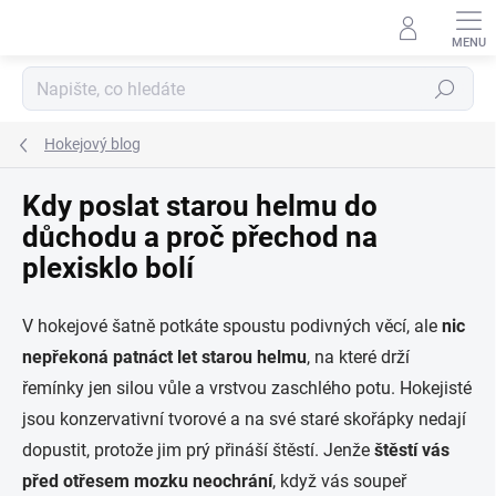
Přejít
na
obsah
Hledat
Hokejový blog
Kdy poslat starou helmu do
důchodu a proč přechod na
plexisklo bolí
V hokejové šatně potkáte spoustu podivných věcí, ale
nic
nepřekoná patnáct let starou helmu
, na které drží
řemínky jen silou vůle a vrstvou zaschlého potu. Hokejisté
jsou konzervativní tvorové a na své staré skořápky nedají
dopustit, protože jim prý přináší štěstí. Jenže
štěstí vás
před otřesem mozku neochrání
, když vás soupeř