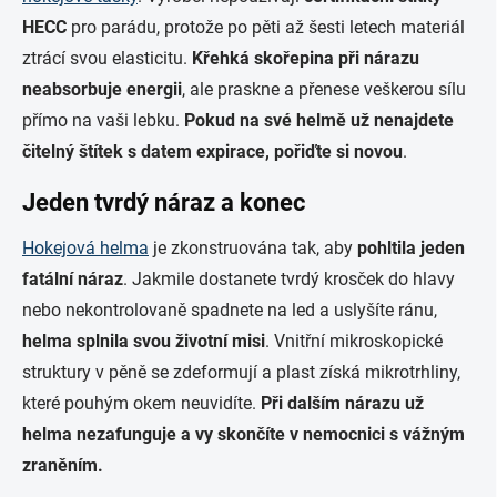
HECC
pro parádu, protože po pěti až šesti letech materiál
ztrácí svou elasticitu.
Křehká skořepina při nárazu
neabsorbuje energii
, ale praskne a přenese veškerou sílu
přímo na vaši lebku.
Pokud na své helmě už nenajdete
čitelný štítek s datem expirace, pořiďte si novou
.
Jeden tvrdý náraz a konec
Hokejová helma
je zkonstruována tak, aby
pohltila jeden
fatální náraz
. Jakmile dostanete tvrdý krosček do hlavy
nebo nekontrolovaně spadnete na led a uslyšíte ránu,
helma splnila svou životní misi
. Vnitřní mikroskopické
struktury v pěně se zdeformují a plast získá mikrotrhliny,
které pouhým okem neuvidíte.
Při dalším nárazu už
helma nezafunguje a vy skončíte v nemocnici s vážným
zraněním.