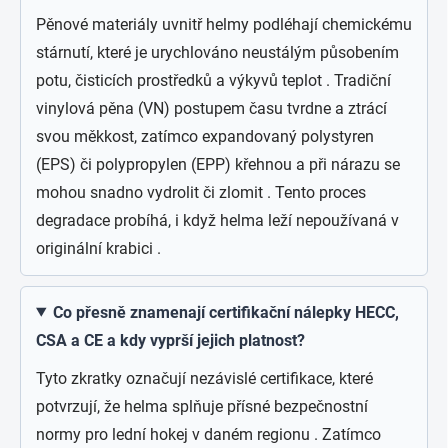
Pěnové materiály uvnitř helmy podléhají chemickému
stárnutí, které je urychlováno neustálým působením
potu, čisticích prostředků a výkyvů teplot . Tradiční
vinylová pěna (VN) postupem času tvrdne a ztrácí
svou měkkost, zatímco expandovaný polystyren
(EPS) či polypropylen (EPP) křehnou a při nárazu se
mohou snadno vydrolit či zlomit . Tento proces
degradace probíhá, i když helma leží nepoužívaná v
originální krabici .
Co přesně znamenají certifikační nálepky HECC,
CSA a CE a kdy vyprší jejich platnost?
Tyto zkratky označují nezávislé certifikace, které
potvrzují, že helma splňuje přísné bezpečnostní
normy pro lední hokej v daném regionu . Zatímco