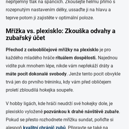
nepříjemný tlak na spáncích. Zkoušejte helmu přímo s
rozepnutým nastavením délky, ussaďte ji na hlavu a
teprve potom ji zajistěte v optimální poloze.
Mřížka vs. plexisklo: Zkouška odvahy a
zubařský účet
Přechod z celoobličejové mřížky na plexisklo
je pro
každého mladého hráče
rituálem dospělosti.
Najednou
vidíte puk mnohem lépe, nikde vám nepřekáží dráty a
máte pocit dokonalé svobody
. Jenže tento pocit obvykle
trvá jen do prvního tréninku, kdy vám před obličejem
proletí zbloudilá hokejka soupeře.
V hobby ligách, kde hráči neudrží své hokejky dole, je
plexisklo vyloženě
pozvánkou k drahé návštěvě zubaře
.
Pokud se přesto rozhodnete mřížku sundat, pořiďte si
alespoň
kvalitní chránič zubů
. Připravte se také na