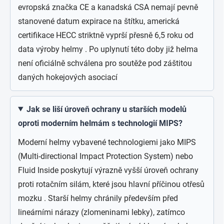
evropská značka CE a kanadská CSA nemají pevně
stanovené datum expirace na štítku, americká
certifikace HECC striktně vyprší přesně 6,5 roku od
data výroby helmy . Po uplynutí této doby již helma
není oficiálně schválena pro soutěže pod záštitou
daných hokejových asociací
Jak se liší úroveň ochrany u starších modelů
oproti moderním helmám s technologií MIPS?
Moderní helmy vybavené technologiemi jako MIPS
(Multi-directional Impact Protection System) nebo
Fluid Inside poskytují výrazně vyšší úroveň ochrany
proti rotačním silám, které jsou hlavní příčinou otřesů
mozku . Starší helmy chránily především před
lineárními nárazy (zlomeninami lebky), zatímco