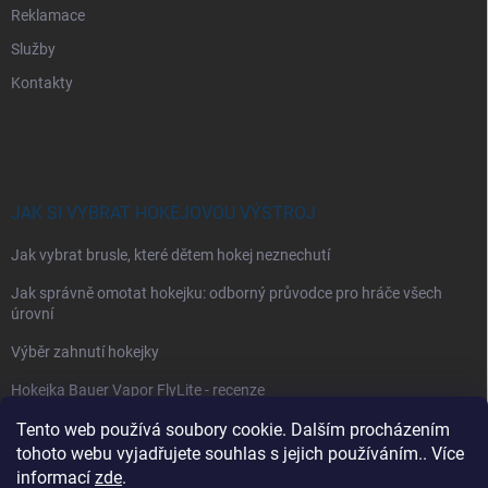
Reklamace
Služby
Kontakty
JAK SI VYBRAT HOKEJOVOU VÝSTROJ
Jak vybrat brusle, které dětem hokej neznechutí
Jak správně omotat hokejku: odborný průvodce pro hráče všech
úrovní
Výběr zahnutí hokejky
Hokejka Bauer Vapor FlyLite - recenze
Jak si vybrat hokejové kalhoty
Tento web používá soubory cookie. Dalším procházením
tohoto webu vyjadřujete souhlas s jejich používáním.. Více
Jak si vybrat hokejové chrániče ramen?
informací
zde
.