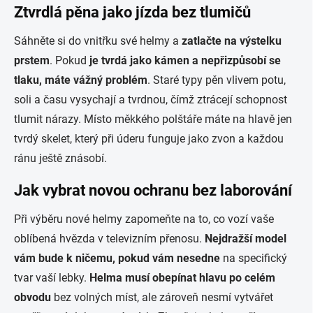
Ztvrdlá pěna jako jízda bez tlumičů
Sáhněte si do vnitřku své helmy a
zatlačte na výstelku
prstem
. Pokud
je tvrdá jako kámen a nepřizpůsobí se
tlaku, máte vážný problém
. Staré typy pěn vlivem potu,
soli a času vysychají a tvrdnou, čímž ztrácejí schopnost
tlumit nárazy. Místo měkkého polštáře máte na hlavě jen
tvrdý skelet, který při úderu funguje jako zvon a každou
ránu ještě znásobí.
Jak vybrat novou ochranu bez laborování
Při výběru nové helmy zapomeňte na to, co vozí vaše
oblíbená hvězda v televizním přenosu.
Nejdražší model
vám bude k ničemu, pokud vám nesedne
na specifický
tvar vaší lebky.
Helma musí obepínat hlavu po celém
obvodu
bez volných míst, ale zároveň nesmí vytvářet