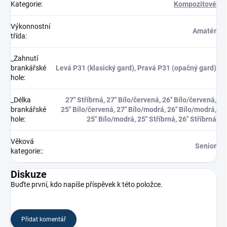
Kategorie
:
Kompozitové
Výkonnostní
Amatér
třída
:
_Zahnutí
brankářské
Levá P31 (klasický gard), Pravá P31 (opačný gard)
hole
:
_Délka
27" Stříbrná, 27" Bílo/červená, 26" Bílo/červená,
brankářské
25" Bílo/červená, 27" Bílo/modrá, 26" Bílo/modrá,
hole
:
25" Bílo/modrá, 25" Stříbrná, 26" Stříbrná
Věková
Senior
kategorie:
:
Diskuze
Buďte první, kdo napíše příspěvek k této položce.
Přidat komentář