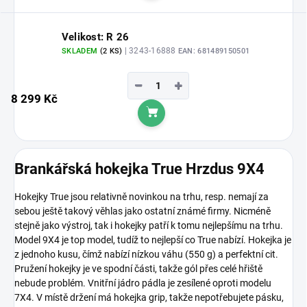
Velikost: R 26
| 3243-16888
SKLADEM
(2 KS)
EAN:
681489150501
−
+
8 299 Kč
Do košíku
Brankářská hokejka True Hrzdus 9X4
Hokejky True jsou relativně novinkou na trhu, resp. nemají za
sebou ještě takový věhlas jako ostatní známé firmy. Nicméně
stejně jako výstroj, tak i hokejky patří k tomu nejlepšímu na trhu.
Model 9X4 je top model, tudíž to nejlepší co True nabízí. Hokejka je
z jednoho kusu, čímž nabízí nízkou váhu (550 g) a perfektní cit.
Pružení hokejky je ve spodní části, takže gól přes celé hřiště
nebude problém. Vnitřní jádro pádla je zesílené oproti modelu
7X4. V místě držení má hokejka grip, takže nepotřebujete pásku,