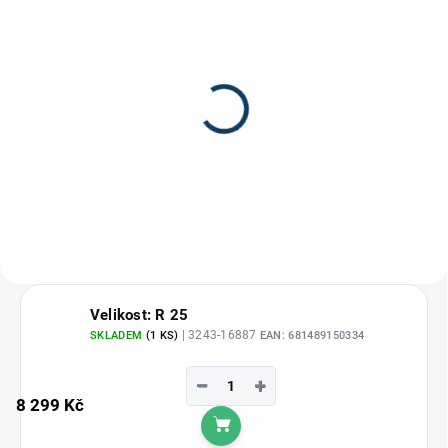
Páska na hokejku Comp-
Gripová páska na
O-Stik 24x25
hokejku
170 Kč
100 Kč
Velikost: R 25
| 3243-16887
SKLADEM
(1 KS)
EAN:
681489150334
−
+
8 299 Kč
Do košíku