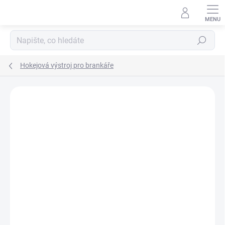
Přejít
na
obsah
Hledat
Hokejová výstroj pro brankáře
ZNAČKA:
TRUE