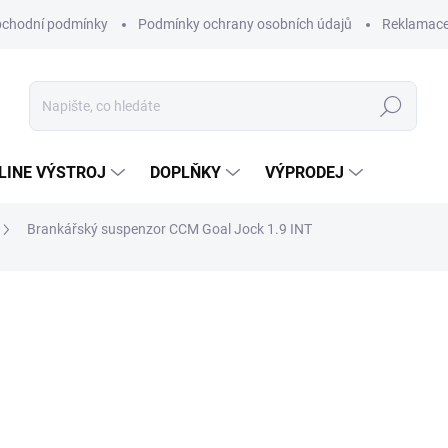
chodní podmínky
Podmínky ochrany osobních údajů
Reklamac
Hledat
-LINE VÝSTROJ
DOPLŇKY
VÝPRODEJ
Brankářský suspenzor CCM Goal Jock 1.9 INT
1 799 Kč
Měrná
SKLADEM
(2 KS)
cena:
−
+