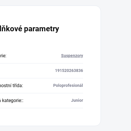
lňkové parametry
rie
:
Suspenzory
191520263836
ostní třída
:
Poloprofesionál
 kategorie:
:
Junior