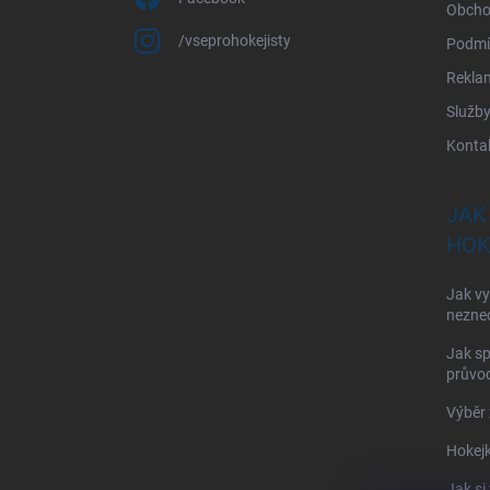
Obcho
/vseprohokejisty
Podmí
Rekla
Služb
Konta
JAK
HOK
Jak vy
nezne
Jak sp
průvod
Výběr 
Hokejk
Jak si