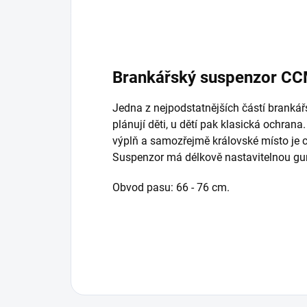
Brankářský suspenzor CC
Jedna z nejpodstatnějších částí brankářs
plánují děti, u dětí pak klasická ochra
výplň a samozřejmě královské místo je 
Suspenzor má délkově nastavitelnou g
Obvod pasu: 6
6 - 76 cm.