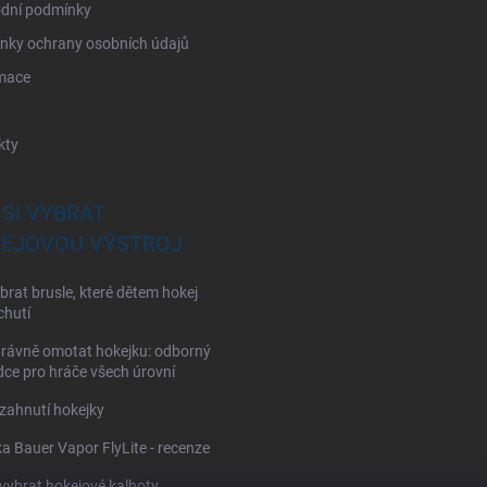
dní podmínky
nky ochrany osobních údajů
mace
y
kty
 SI VYBRAT
EJOVOU VÝSTROJ
brat brusle, které dětem hokej
chutí
rávně omotat hokejku: odborný
ce pro hráče všech úrovní
zahnutí hokejky
a Bauer Vapor FlyLite - recenze
 vybrat hokejové kalhoty