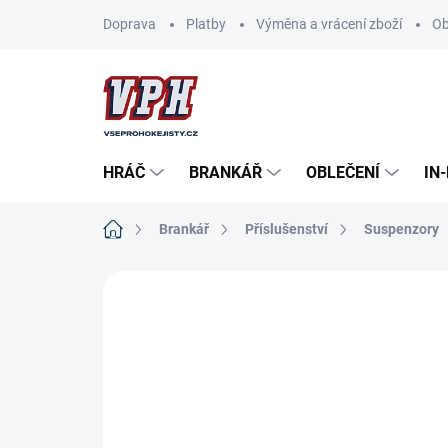
Přejít
Doprava
Platby
Výměna a vrácení zboží
Ob
na
obsah
HRÁČ
BRANKÁŘ
OBLEČENÍ
IN
Domů
Brankář
Příslušenství
Suspenzory
ZNAČKA:
CCM