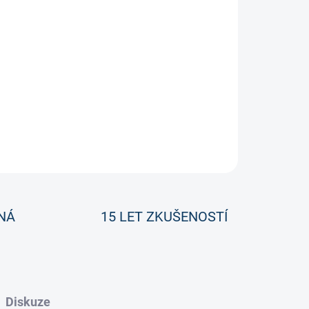
oal Jock 1.9 INT (2019/2020)Oblíbený
ch barvách.
ZEPTAT SE
NÁ
15 LET ZKUŠENOSTÍ
Diskuze