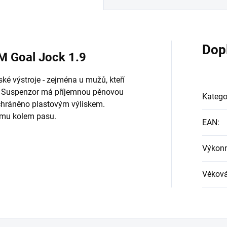
Dop
M Goal Jock 1.9
ké výstroje - zejména u mužů, kteří
na. Suspenzor má příjemnou pěnovou
Katego
chráněno plastovým výliskem.
umu kolem pasu.
EAN
:
Výkonn
Věková