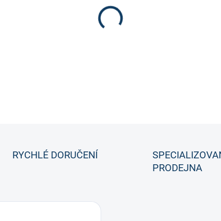
Brankářský suspenzor CCM G
brankářský suspenzor v nový
DETAILNÍ INFORMACE
RYCHLÉ DORUČENÍ
SPECIALIZOVA
PRODEJNA