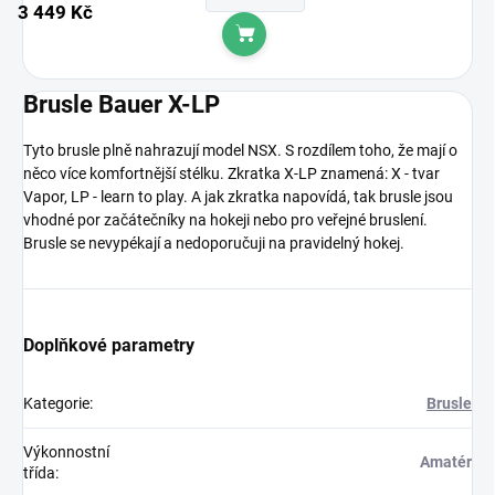
3 449 Kč
Do košíku
Brusle Bauer X-LP
Tyto brusle plně nahrazují model NSX. S rozdílem toho, že mají o
něco více komfortnější stélku. Zkratka X-LP znamená: X - tvar
Vapor, LP - learn to play. A jak zkratka napovídá, tak brusle jsou
vhodné por začátečníky na hokeji nebo pro veřejné bruslení.
Brusle se nevypékají a nedoporučuji na pravidelný hokej.
Doplňkové parametry
Kategorie
:
Brusle
Výkonnostní
Amatér
třída
: