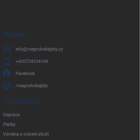
Z
á
p
a
t
í
KONTAKT
info
@
vseprohokejisty.cz
+420724334106
Facebook
/vseprohokejisty
PRO ZÁKAZNÍKY
Doprava
Platby
Výměna a vrácení zboží