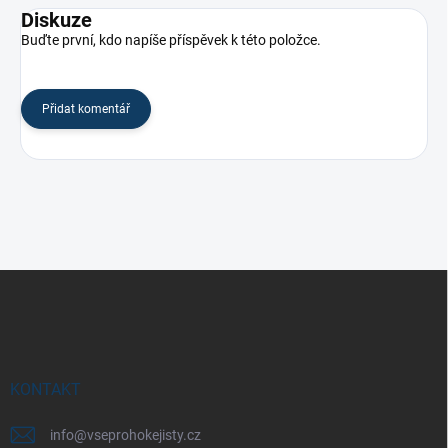
Diskuze
Buďte první, kdo napíše příspěvek k této položce.
Přidat komentář
Z
á
p
a
t
í
KONTAKT
info
@
vseprohokejisty.cz