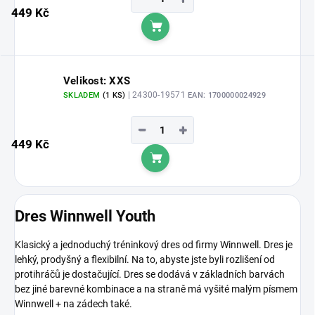
449 Kč
Do košíku
Velikost: XXS
| 24300-19571
SKLADEM
(1 KS)
EAN:
1700000024929
−
+
449 Kč
Do košíku
Dres Winnwell Youth
Klasický a jednoduchý tréninkový dres od firmy Winnwell. Dres je
lehký, prodyšný a flexibilní. Na to, abyste jste byli rozlišení od
protihráčů je dostačující. Dres se dodává v základních barvách
bez jiné barevné kombinace a na straně má vyšité malým písmem
Winnwell + na zádech také.