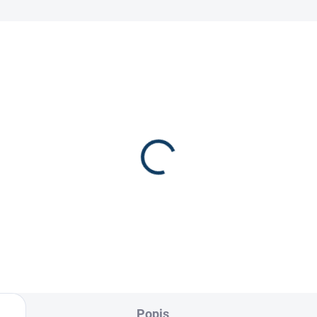
ipová páska na hokejku
Páska na hokejku Co
O-Stik 24x25
0 Kč
170 Kč
Popis