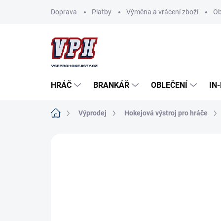
Přejít
Doprava
Platby
Výměna a vrácení zboží
Ob
na
obsah
HRÁČ
BRANKÁŘ
OBLEČENÍ
IN
Domů
Výprodej
Hokejová výstroj pro hráče
ZNAČKA:
BAUER
VÝPRODEJ