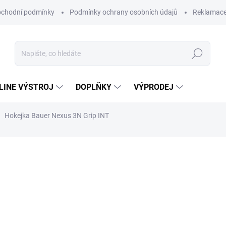
chodní podmínky
Podmínky ochrany osobních údajů
Reklamac
Hledat
-LINE VÝSTROJ
DOPLŇKY
VÝPRODEJ
Hokejka Bauer Nexus 3N Grip INT
3 299 Kč
Měrná
Zvolte variantu
cena: