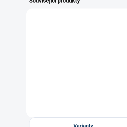
Související produkty
Koncovka Rocketgrip
Gr
Ultragrip INT/Senior
10
499 Kč
Varianty