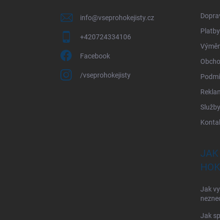
í
Dopra
info
@
vseprohokejisty.cz
Platby
+420724334106
Výměna
Facebook
Obcho
/vseprohokejisty
Podmí
Rekla
Služb
Konta
JAK
HOK
Jak vy
nezne
Jak sp