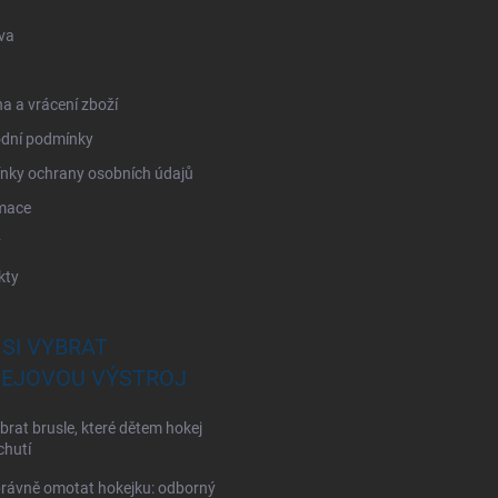
va
 a vrácení zboží
dní podmínky
nky ochrany osobních údajů
mace
y
kty
 SI VYBRAT
EJOVOU VÝSTROJ
brat brusle, které dětem hokej
chutí
rávně omotat hokejku: odborný