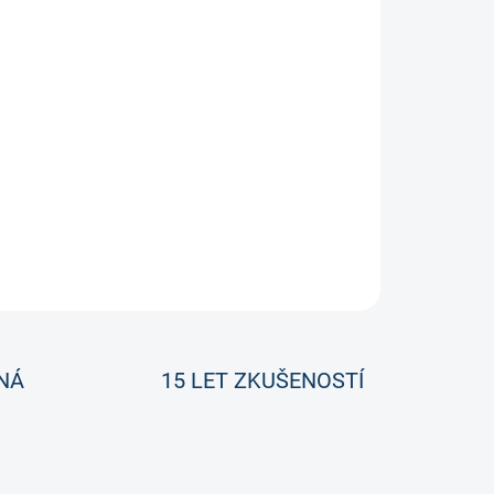
 INT (2020/2021)Vyšší střední třída hokejek pod
ZEPTAT SE
NÁ
15 LET ZKUŠENOSTÍ