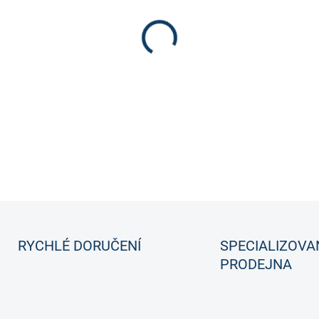
Hokejka Bauer Nexus 3N Grip
vlajkou Nexus.
DETAILNÍ INFORMACE
RYCHLÉ DORUČENÍ
SPECIALIZOVA
PRODEJNA