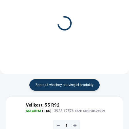
Koncovka Rocketgrip
Gripová páska na
Ultragrip INT/Senior
hokejku
499 Kč
100 Kč
Zobrazit všechny související produkty
Velikost: 55 R92
| 3933-17576
SKLADEM
(1 KS)
EAN:
688698424669
−
+