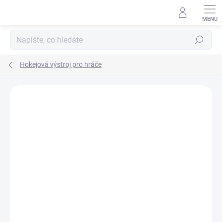
Přejít
na
obsah
Hledat
Hokejová výstroj pro hráče
ZNAČKA:
BAUER