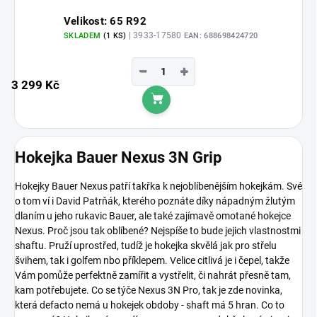
Velikost: 65 R92
| 3933-17580
SKLADEM
(1 KS)
EAN:
688698424720
−
+
3 299 Kč
Do košíku
Hokejka Bauer Nexus 3N Grip
Hokejky Bauer Nexus patří takřka k nejoblíbenějším hokejkám. Své
o tom ví i David Patrňák, kterého poznáte díky nápadným žlutým
dlaním u jeho rukavic Bauer, ale také zajímavě omotané hokejce
Nexus. Proč jsou tak oblíbené? Nejspíše to bude jejich vlastnostmi
shaftu. Pruží uprostřed, tudíž je hokejka skvělá jak pro střelu
švihem, tak i golfem nbo příklepem. Velice citlivá je i čepel, takže
Vám pomůže perfektně zamířit a vystřelit, či nahrát přesně tam,
kam potřebujete. Co se týče Nexus 3N Pro, tak je zde novinka,
která defacto nemá u hokejek obdoby - shaft má 5 hran. Co to