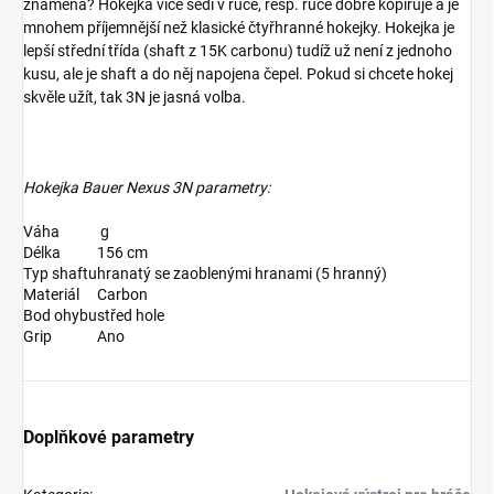
znamená? Hokejka více sedí v ruce, resp. ruce dobře kopíruje a je
mnohem příjemnější než klasické čtyřhranné hokejky. Hokejka je
lepší střední třída (shaft z 15K carbonu) tudíž už není z jednoho
kusu, ale je shaft a do něj napojena čepel. Pokud si chcete hokej
skvěle užít, tak 3N je jasná volba.
Hokejka Bauer Nexus 3N parametry:
Váha
g
Délka
156 cm
Typ shaftu
hranatý se zaoblenými hranami (5 hranný)
Materiál
Carbon
Bod ohybu
střed hole
Grip
Ano
Doplňkové parametry