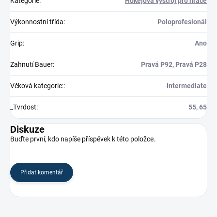
Kategorie
:
Hokejová výstroj pro hráče
Výkonnostní třída
:
Poloprofesionál
Grip
:
Ano
Zahnutí Bauer
:
Pravá P92, Pravá P28
Věková kategorie:
:
Intermediate
_Tvrdost
:
55, 65
Diskuze
Buďte první, kdo napíše příspěvek k této položce.
Přidat komentář