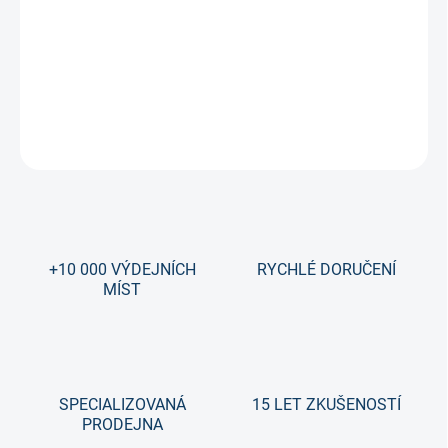
Hokejka Bauer Vapor Grip Youth (Dětská) (2025/2026)
Základní kompozitka pro nejmenší.
DETAILNÍ INFORMACE
ZEPTAT SE
+10 000 VÝDEJNÍCH
RYCHLÉ DORUČENÍ
MÍST
SPECIALIZOVANÁ
15 LET ZKUŠENOSTÍ
PRODEJNA