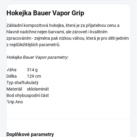
Hokejka Bauer Vapor Grip
Základní kompozitová hokejka, která je za přijatelnou cenu a
hlavně nadchne nejen barvami, ale zároveň i kvalitním
zpracováním - zejména pak nízkou váhou, která je pro děti jedním
z nejdůležitějších parametrů.
Hokejka Bauer Vapor parametry:
Váha
314 g
Délka
129 cm
Typ shaftu
kulatý
Materiál
sklolaminát
Bod ohybu
spodní část
Grip Ano
Doplňkové parametry