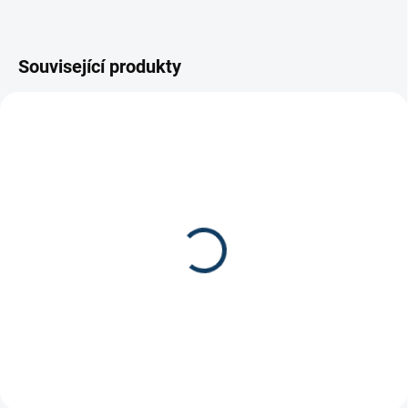
Související produkty
Koncovka Rocketgrip
Gripová páska na
Ultragrip Dětská/Junior
hokejku
499 Kč
100 Kč