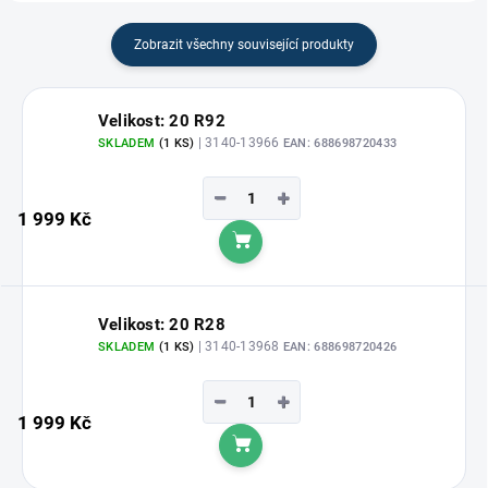
Zobrazit všechny související produkty
Velikost: 20 R92
| 3140-13966
SKLADEM
(1 KS)
EAN:
688698720433
−
+
1 999 Kč
Do košíku
Velikost: 20 R28
| 3140-13968
SKLADEM
(1 KS)
EAN:
688698720426
−
+
1 999 Kč
Do košíku