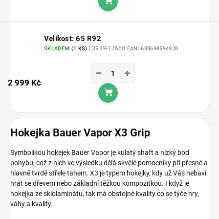
Do košíku
Velikost: 65 R92
| 3939-17660
SKLADEM
(1 KS)
EAN:
688698594928
−
+
2 999 Kč
Do košíku
Hokejka Bauer Vapor X3 Grip
Symbolikou hokejek Bauer Vapor je kulatý shaft a nízký bod
pohybu, což z nich ve výsledku dělá skvělé pomocníky při přesné a
hlavně tvrdé střele tahem. X3 je typem hokejky, kdy už Vás nebaví
hrát se dřevem nebo základní těžkou kompozitkou. I když je
hokejka ze sklolaminátu, tak má obstojné kvality co se týče hry,
váhy a kvality.