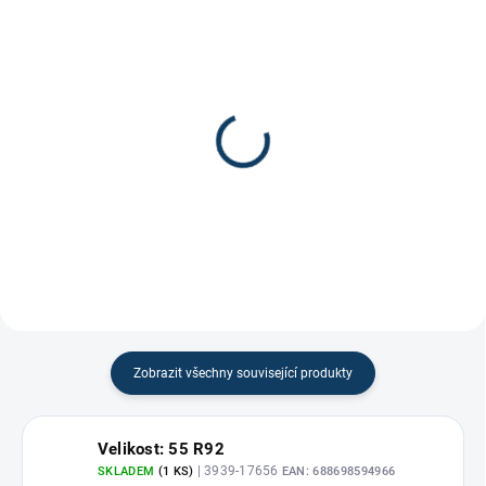
Koncovka Rocketgrip
Gripová páska na
Ultragrip INT/Senior
hokejku
499 Kč
100 Kč
Zobrazit všechny související produkty
Velikost: 55 R92
| 3939-17656
SKLADEM
(1 KS)
EAN:
688698594966