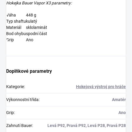
Hokejka Bauer Vapor X3 parametry:
Váha
448 g
Typ shaftu
kulatý
Materiál
sklolaminát
Bod ohybu
spodní část
Grip
Ano
Doplňkové parametry
Kategorie
:
Hokejová výstroj pro hráče
Výkonnostní třída
:
Amatér
Grip
:
Ano
Zahnutí Bauer
:
Levá P92, Pravá P92, Levá P28, Pravá P28