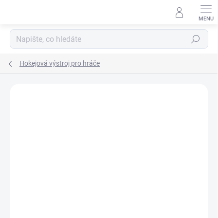
Přejít
na
obsah
Hledat
Hokejová výstroj pro hráče
ZNAČKA:
BAUER
VÝPRODEJ