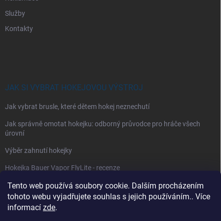
Služby
Kontakty
JAK SI VYBRAT HOKEJOVOU VÝSTROJ
Jak vybrat brusle, které dětem hokej neznechutí
Jak správně omotat hokejku: odborný průvodce pro hráče všech
úrovní
Výběr zahnutí hokejky
Hokejka Bauer Vapor FlyLite - recenze
Tento web používá soubory cookie. Dalším procházením
Jak si vybrat hokejové kalhoty
tohoto webu vyjadřujete souhlas s jejich používáním.. Více
Jak si vybrat hokejové chrániče ramen?
informací
zde
.