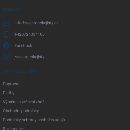
t
í
KONTAKT
info
@
vseprohokejisty.cz
+420724334106
Facebook
/vseprohokejisty
PRO ZÁKAZNÍKY
Doprava
Platby
Výměna a vrácení zboží
Obchodní podmínky
Podmínky ochrany osobních údajů
Reklamace