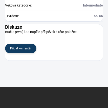
Věková kategorie:
:
Intermediate
_Tvrdost
:
55, 65
Diskuze
Buďte první, kdo napíše příspěvek k této položce.
Přidat komentář
Z
á
p
a