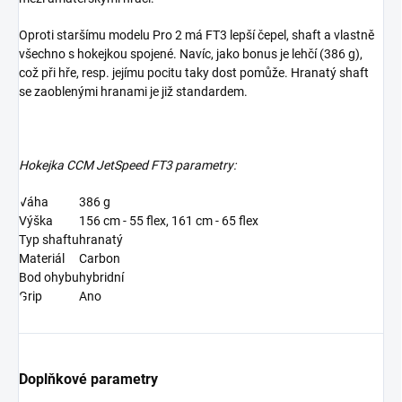
Oproti staršímu modelu Pro 2 má FT3 lepší čepel, shaft a vlastně
všechno s hokejkou spojené. Navíc, jako bonus je lehčí (386 g),
což při hře, resp. jejímu pocitu taky dost pomůže. Hranatý shaft
se zaoblenými hranami je již standardem.
Hokejka CCM JetSpeed FT3 parametry:
Váha
386 g
Výška
156 cm - 55 flex, 161 cm - 65 flex
Typ shaftu
hranatý
Materiál
Carbon
Bod ohybu
hybridní
Grip
Ano
Doplňkové parametry