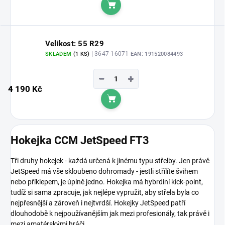
Do košíku
Velikost: 55 R29
| 3647-16071
SKLADEM
(1 KS)
EAN:
191520084493
−
+
4 190 Kč
Do košíku
Hokejka CCM JetSpeed FT3
Tři druhy hokejek - každá určená k jinému typu střelby. Jen právě
JetSpeed má vše skloubeno dohromady - jestli střílíte švihem
nebo příklepem, je úplně jedno. Hokejka má hybrdiní kick-point,
tudíž si sama zpracuje, jak nejlépe vypružit, aby střela byla co
nejpřesnější a zároveň i nejtvrdší. Hokejky JetSpeed patří
dlouhodobě k nejpoužívanějším jak mezi profesionály, tak právě i
mezi amatérskými hráči.