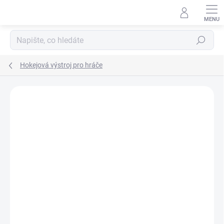
Přejít
na
obsah
Hledat
Hokejová výstroj pro hráče
ZNAČKA:
CCM