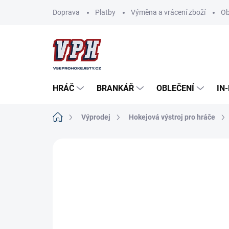
Přejít
Doprava
Platby
Výměna a vrácení zboží
Ob
na
obsah
HRÁČ
BRANKÁŘ
OBLEČENÍ
IN
Domů
Výprodej
Hokejová výstroj pro hráče
ZNAČKA:
CCM