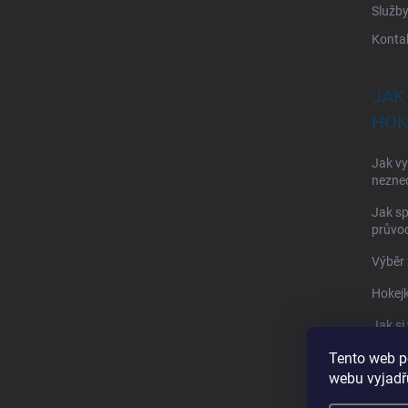
Služb
Konta
JAK
HOK
Jak vy
nezne
Jak sp
průvod
Výběr 
Hokejk
Jak si
Tento web p
Jak si
webu vyjadřu