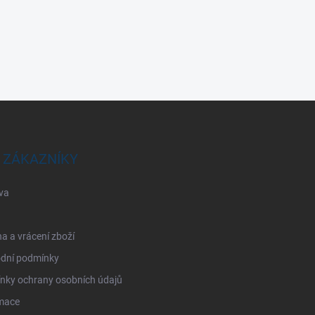
 ZÁKAZNÍKY
va
 a vrácení zboží
dní podmínky
nky ochrany osobních údajů
mace