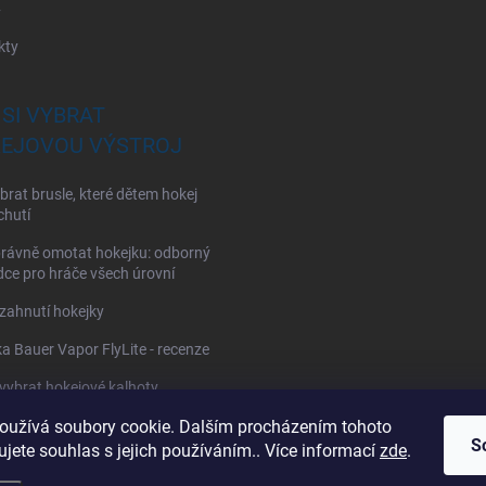
y
kty
 SI VYBRAT
EJOVOU VÝSTROJ
brat brusle, které dětem hokej
chutí
rávně omotat hokejku: odborný
ce pro hráče všech úrovní
zahnutí hokejky
a Bauer Vapor FlyLite - recenze
 vybrat hokejové kalhoty
oužívá soubory cookie. Dalším procházením tohoto
 vybrat hokejové chrániče ramen?
S
jete souhlas s jejich používáním.. Více informací
zde
.