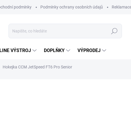
chodní podmínky
Podmínky ochrany osobních údajů
Reklamac
Hledat
-LINE VÝSTROJ
DOPLŇKY
VÝPRODEJ
Hokejka CCM JetSpeed FT6 Pro Senior
8 290 Kč
Měrná
Zvolte variantu
cena:
Hokejka CCM JetSpeed FT6 Pr