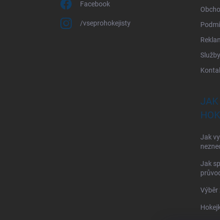
Facebook
Obcho
/vseprohokejisty
Podmí
Rekla
Služb
Konta
JAK
HOK
Jak vy
nezne
Jak sp
průvod
Výběr 
Hokejk