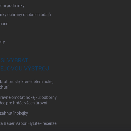
dní podmínky
nky ochrany osobních údajů
mace
y
kty
 SI VYBRAT
EJOVOU VÝSTROJ
brat brusle, které dětem hokej
chutí
rávně omotat hokejku: odborný
ce pro hráče všech úrovní
zahnutí hokejky
a Bauer Vapor FlyLite - recenze