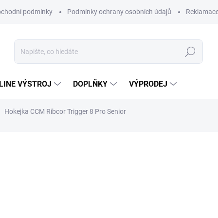
chodní podmínky
Podmínky ochrany osobních údajů
Reklamac
Hledat
-LINE VÝSTROJ
DOPLŇKY
VÝPRODEJ
Hokejka CCM Ribcor Trigger 8 Pro Senior
8 190 Kč
Měrná
Zvolte variantu
cena:
Hokejka CCM Ribcor Trigger 