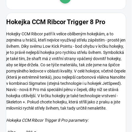
Do košíku
Hokejka CCM Ribcor Trigger 8 Pro
Hokejky CCM Ribcor patří k velice oblíbeným hokejkám, a to
zejména u hráčů, kteří nejvíce využívají střelu zápěstím - prostě jen
švihem. Díky svému Low Kick Pointu - bod ohybu v krčku hokejky,
je to právě nejlepší hokejka pro rychlou střelu švihem. Symbolická
je také tím, že shaft má z vnitřní strany vpáčený dovnitř hokejky,
aby se lépe držela. Co se týče materiálu, tak zde jsme na špičce
pomyslného ledovce v oblasti kvality. V celé hokejce, včetně čepele
(která je extrémně tenká), jsou nejlepší carbonová vlákna Nanolite
v kombinaci Sigmatex (stejná technologie i u hokejek JetSpeed).
Navíc - nová 8 Pro má speciální pěnu v čepeli, díky níž se stává
hokejka citlivější. V krčku hokejky je také technologie vrstvení -
Skeleton +. Pokud chcete hokejku, která střílí jako z praku a jste
milovníci rychlé střely švihem, tak tady určitě nenaletíte.
Hokejka CCM Ribcor Trigger 8 Pro parametry: