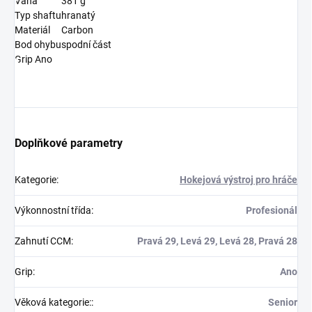
Váha
381 g
Typ shaftu
hranatý
Materiál
Carbon
Bod ohybu
spodní část
Grip Ano
Doplňkové parametry
Kategorie
:
Hokejová výstroj pro hráče
Výkonnostní třída
:
Profesionál
Zahnutí CCM
:
Pravá 29, Levá 29, Levá 28, Pravá 28
Grip
:
Ano
Věková kategorie:
:
Senior