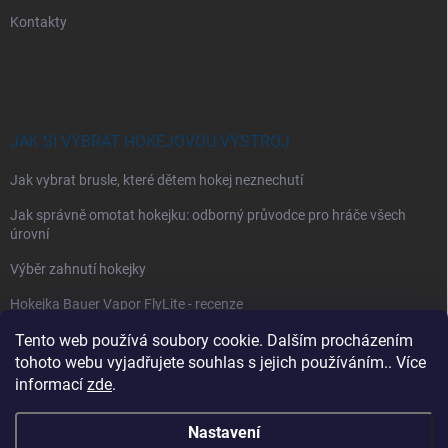
Kontakty
JAK SI VYBRAT HOKEJOVOU VÝSTROJ
Jak vybrat brusle, které dětem hokej neznechutí
Jak správně omotat hokejku: odborný průvodce pro hráče všech
úrovní
Výběr zahnutí hokejky
Hokejka Bauer Vapor FlyLite - recenze
Jak si vybrat hokejové kalhoty
Tento web používá soubory cookie. Dalším procházením
tohoto webu vyjadřujete souhlas s jejich používáním.. Více
Jak si vybrat hokejové chrániče ramen?
informací
zde
.
Nastavení