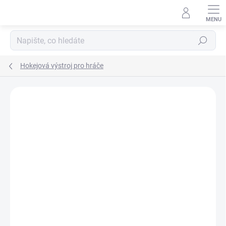
Přejít
na
obsah
Hledat
Hokejová výstroj pro hráče
ZNAČKA:
CCM