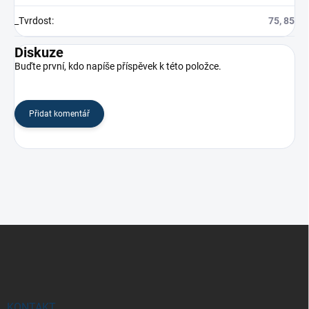
_Tvrdost
:
75, 85
Diskuze
Buďte první, kdo napíše příspěvek k této položce.
Přidat komentář
Z
á
p
a
t
í
KONTAKT