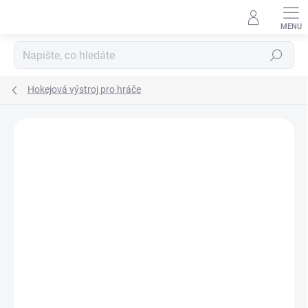
Přejít
na
obsah
Hledat
Hokejová výstroj pro hráče
ZNAČKA:
CCM