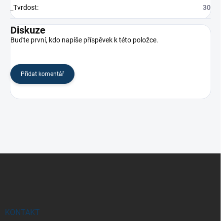
_Tvrdost
:
30
Diskuze
Buďte první, kdo napíše příspěvek k této položce.
Přidat komentář
Z
á
p
a
t
í
KONTAKT