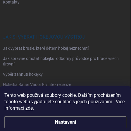
Kontakty
JAK SI VYBRAT HOKEJOVOU VÝSTROJ
Jak vybrat brusle, které dětem hokej neznechutí
Jak správně omotat hokejku: odborný průvodce pro hráče všech
úrovní
Výběr zahnutí hokejky
Hokejka Bauer Vapor FlyLite - recenze
Jak si vybrat hokejové kalhoty
Tento web používá soubory cookie. Dalším procházením
tohoto webu vyjadřujete souhlas s jejich používáním.. Více
Jak si vybrat hokejové chrániče ramen?
informací
zde
.
Nastavení