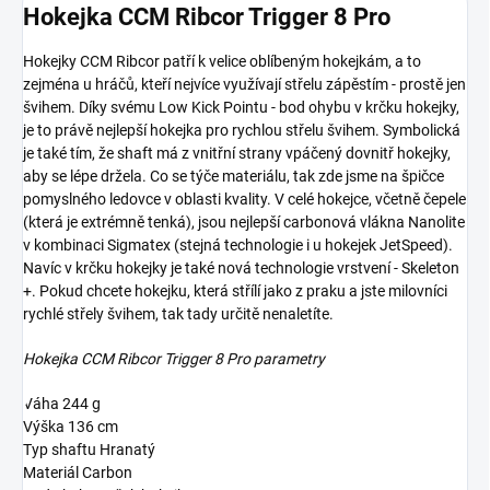
Hokejka CCM Ribcor Trigger 8 Pro
Hokejky CCM Ribcor patří k velice oblíbeným hokejkám, a to
zejména u hráčů, kteří nejvíce využívají střelu zápěstím - prostě jen
švihem. Díky svému Low Kick Pointu - bod ohybu v krčku hokejky,
je to právě nejlepší hokejka pro rychlou střelu švihem. Symbolická
je také tím, že shaft má z vnitřní strany vpáčený dovnitř hokejky,
aby se lépe držela. Co se týče materiálu, tak zde jsme na špičce
pomyslného ledovce v oblasti kvality. V celé hokejce, včetně čepele
(která je extrémně tenká), jsou nejlepší carbonová vlákna Nanolite
v kombinaci Sigmatex (stejná technologie i u hokejek JetSpeed).
Navíc v krčku hokejky je také nová technologie vrstvení - Skeleton
+. Pokud chcete hokejku, která střílí jako z praku a jste milovníci
rychlé střely švihem, tak tady určitě nenaletíte.
Hokejka CCM Ribcor Trigger 8 Pro parametry
Váha 244 g
Výška 136 cm
Typ shaftu Hranatý
Materiál Carbon