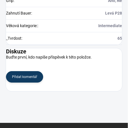
Grip
:
Ano, Ne
Zahnutí Bauer
:
Levá P28
Věková kategorie:
:
Intermediate
_Tvrdost
:
65
Diskuze
Buďte první, kdo napíše příspěvek k této položce.
Přidat komentář
Z