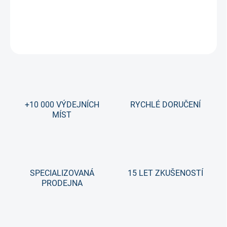
Kompozitka pro nenáročné začínající hráče.
DETAILNÍ INFORMACE
ZEPTAT SE
+10 000 VÝDEJNÍCH
RYCHLÉ DORUČENÍ
MÍST
SPECIALIZOVANÁ
15 LET ZKUŠENOSTÍ
PRODEJNA