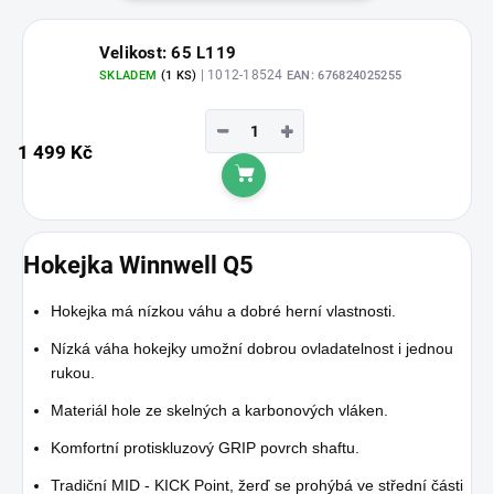
Velikost: 65 L119
| 1012-18524
SKLADEM
(1 KS)
EAN:
676824025255
−
+
1 499 Kč
Do košíku
Hokejka Winnwell Q5
Hokejka má nízkou váhu a dobré herní vlastnosti.
Nízká váha hokejky umožní dobrou ovladatelnost i jednou
rukou.
Materiál hole ze skelných a karbonových vláken.
Komfortní protiskluzový GRIP povrch shaftu.
Tradiční MID - KICK Point, žerď se prohýbá ve střední části