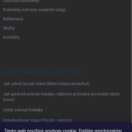
Obchodní podmínky
Podmínky ochrany osobních údajů
Reklamace
Služby
Kontakty
JAK SI VYBRAT HOKEJOVOU VÝSTROJ
Jak vybrat brusle, které dětem hokej neznechutí
Jak správně omotat hokejku: odborný průvodce pro hráče všech
úrovní
Výběr zahnutí hokejky
Hokejka Bauer Vapor FlyLite - recenze
Tento web používá soubory cookie. Dalším procházením
Jak si vybrat hokejové kalhoty