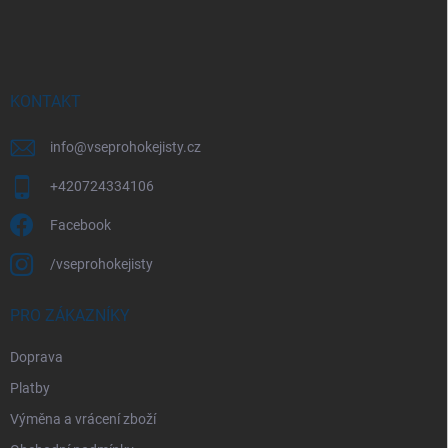
á
p
a
t
í
KONTAKT
info
@
vseprohokejisty.cz
+420724334106
Facebook
/vseprohokejisty
PRO ZÁKAZNÍKY
Doprava
Platby
Výměna a vrácení zboží