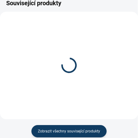
Související produkty
Koncovka Rocketgrip
Gripová páska na
Ultragrip INT/Senior
hokejku
499 Kč
100 Kč
Zobrazit všechny související produkty