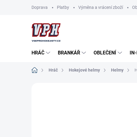
Přejít
Doprava
Platby
Výměna a vrácení zboží
Ob
na
obsah
HRÁČ
BRANKÁŘ
OBLEČENÍ
IN
Domů
Hráč
Hokejové helmy
Helmy
H
ZNAČKA:
CCM