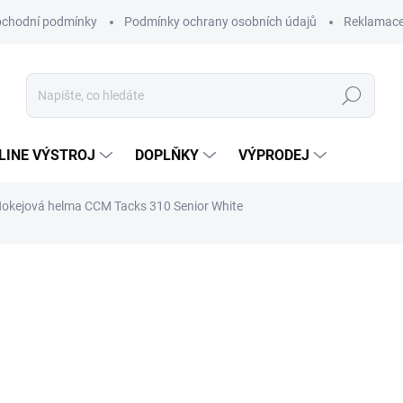
chodní podmínky
Podmínky ochrany osobních údajů
Reklamac
Hledat
-LINE VÝSTROJ
DOPLŇKY
VÝPRODEJ
okejová helma CCM Tacks 310 Senior White
3 890 Kč
Měrná
Zvolte variantu
cena:
Hokejová helma CCM Tacks 3