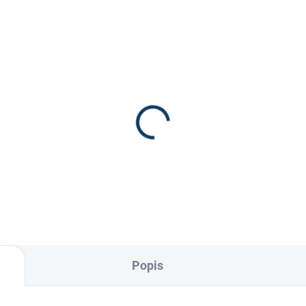
xi Vision B2
249 Kč
Popis