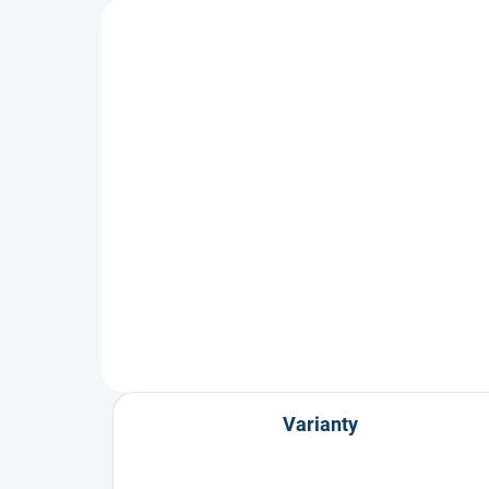
Plexi Vision B1
Ple
1 249 Kč
1 
Varianty