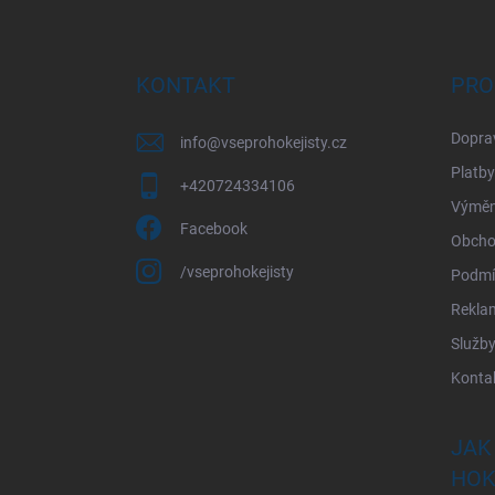
Z
á
p
a
KONTAKT
PRO
t
í
Dopra
info
@
vseprohokejisty.cz
Platby
+420724334106
Výměna
Facebook
Obcho
/vseprohokejisty
Podmí
Rekla
Služb
Konta
JAK
HOK