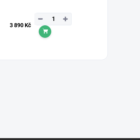
−
+
3 890 Kč
Do košíku