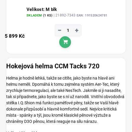
Velikost: M blk
| 21892-7343
SKLADEM
(1 KS)
EAN:
191520624781
−
+
5 899 Kč
Do košíku
Hokejová helma CCM Tacks 720
Helma je hodně lehká, takže se citíte, jako byste na hlavě ani
helmu neměli. Dpomáhá k tomu zejména systém Aer-Tec, který
zrychluje termoregulaci, ale také NesTech. Jakmile si ji nasadíte,
tak si připadnete, jako byste se s ní už narodili. Vnitřní obvododvá
stélka I.Q.Shion má funkci paměťové pěny, takže se Vaší hlavě
dokonale přizpůsobí a hlavně komfortně sedí. Nejvíce kritická
místa - spánky a týl, jsou kromě klasické pěnové výztuže a
chráněny D3O pěnou, která reaguje na sílu nárazu.