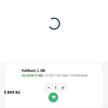
Plexi Vision B1
Plexi Vision B2
1 249 Kč
1 249 Kč
Velikost: L blk
| 21892-7344
SKLADEM
(1 KS)
EAN:
191520624682
−
+
5 899 Kč
Do košíku