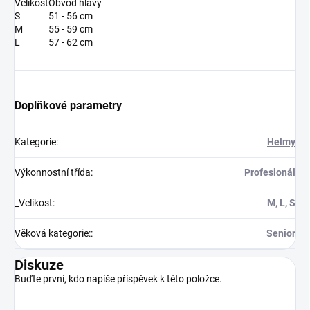
Velikost
Obvod hlavy
S
51 - 56 cm
M
55 - 59 cm
L
57 - 62 cm
Doplňkové parametry
Kategorie
:
Helmy
Výkonnostní třída
:
Profesionál
_Velikost
:
M, L, S
Věková kategorie:
:
Senior
Diskuze
Buďte první, kdo napíše příspěvek k této položce.