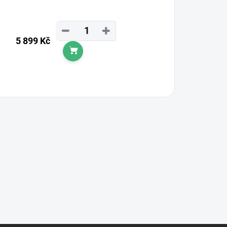
−
+
5 899 Kč
Do košíku