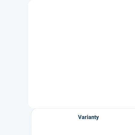
Plexi Vision B1
Ple
1 249 Kč
1 
Varianty