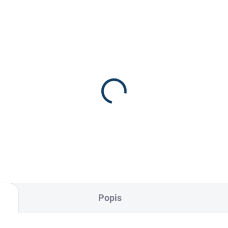
xi Vision B2
249 Kč
Popis