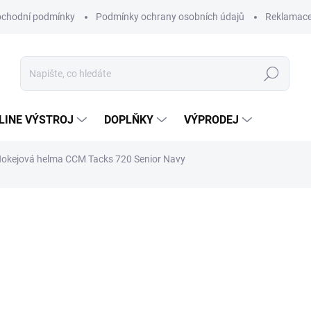
chodní podmínky
Podmínky ochrany osobních údajů
Reklamac
Hledat
-LINE VÝSTROJ
DOPLŇKY
VÝPRODEJ
okejová helma CCM Tacks 720 Senior Navy
5 899 Kč
Měrná
Zvolte variantu
cena:
Hokejová helma CCM Tacks 7