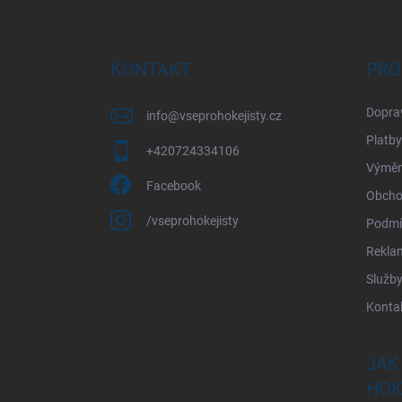
Z
á
p
a
KONTAKT
PRO
t
í
Dopra
info
@
vseprohokejisty.cz
Platby
+420724334106
Výměna
Facebook
Obcho
/vseprohokejisty
Podmí
Rekla
Služb
Konta
JAK
HOK