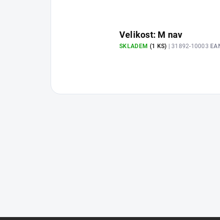
Velikost: M nav
SKLADEM
(1 KS)
| 31892-10003
EA