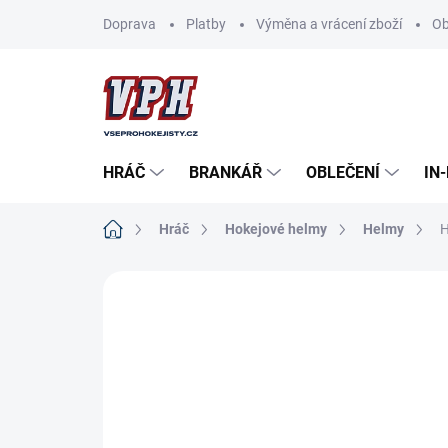
Přejít
Doprava
Platby
Výměna a vrácení zboží
Ob
na
obsah
HRÁČ
BRANKÁŘ
OBLEČENÍ
IN
Domů
Hráč
Hokejové helmy
Helmy
H
ZNAČKA:
CCM