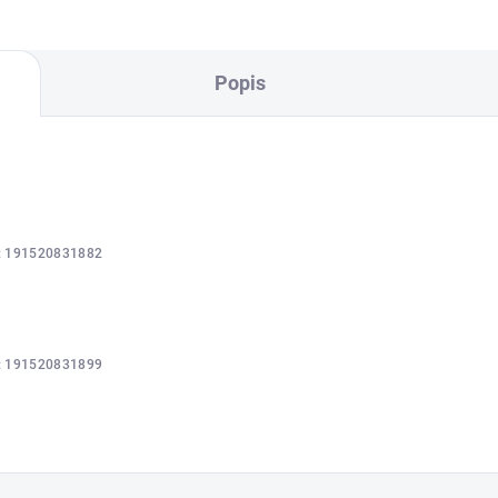
Popis
:
191520831882
:
191520831899