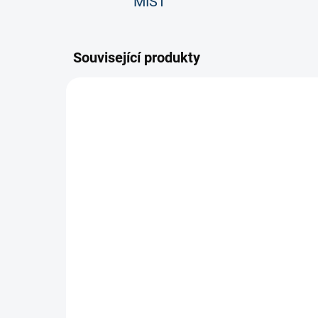
MÍST
Související produkty
Holeně CCM REF SG
rozhodčí Senior
2 599 Kč