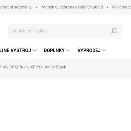
chodní podmínky
Podmínky ochrany osobních údajů
Reklamac
Hledat
-LINE VÝSTROJ
DOPLŇKY
VÝPRODEJ
lhoty CCM Tacks XF Pro Junior Black
4 199 Kč
Měrná
Zvolte variantu
cena:
Hokejové kalhoty CCM Tacks