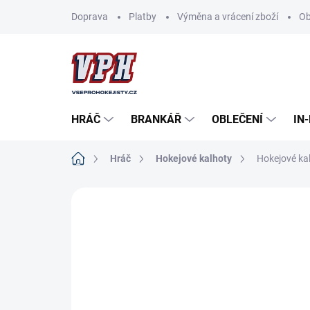
Přejít
Doprava
Platby
Výměna a vrácení zboží
Ob
na
obsah
HRÁČ
BRANKÁŘ
OBLEČENÍ
IN
Domů
Hráč
Hokejové kalhoty
Hokejové ka
ZNAČKA:
CCM