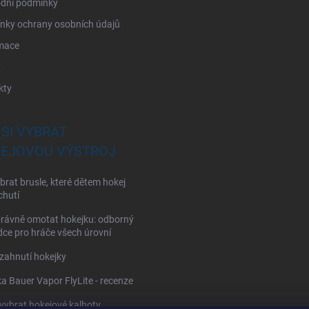
dní podmínky
nky ochrany osobních údajů
mace
y
kty
 SI VYBRAT
EJOVOU VÝSTROJ
brat brusle, které dětem hokej
chutí
rávně omotat hokejku: odborný
ce pro hráče všech úrovní
zahnutí hokejky
a Bauer Vapor FlyLite - recenze
 vybrat hokejové kalhoty