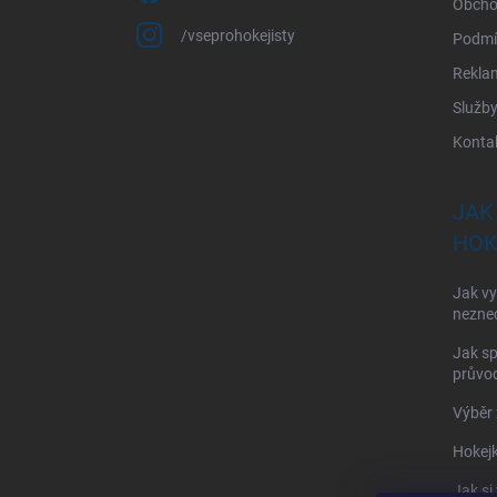
Obcho
/vseprohokejisty
Podmí
Rekla
Služb
Konta
JAK
HOK
Jak vy
nezne
Jak sp
průvod
Výběr 
Hokejk
Jak si