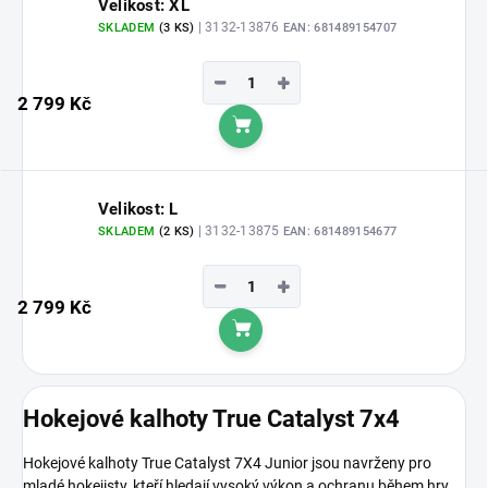
Velikost: XL
| 3132-13876
SKLADEM
(3 KS)
EAN:
681489154707
−
+
2 799 Kč
Do košíku
Velikost: L
| 3132-13875
SKLADEM
(2 KS)
EAN:
681489154677
−
+
2 799 Kč
Do košíku
Hokejové kalhoty True Catalyst 7x4
Hokejové kalhoty True Catalyst 7X4 Junior jsou navrženy pro
mladé hokejisty, kteří hledají vysoký výkon a ochranu během hry.