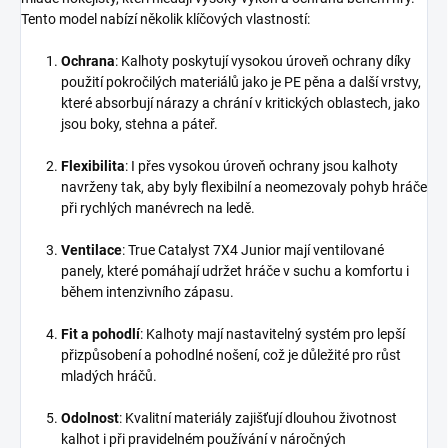
Tento model nabízí několik klíčových vlastností:
Ochrana
: Kalhoty poskytují vysokou úroveň ochrany díky
použití pokročilých materiálů jako je PE pěna a další vrstvy,
které absorbují nárazy a chrání v kritických oblastech, jako
jsou boky, stehna a páteř.
Flexibilita
: I přes vysokou úroveň ochrany jsou kalhoty
navrženy tak, aby byly flexibilní a neomezovaly pohyb hráče
při rychlých manévrech na ledě.
Ventilace
: True Catalyst 7X4 Junior mají ventilované
panely, které pomáhají udržet hráče v suchu a komfortu i
během intenzivního zápasu.
Fit a pohodlí
: Kalhoty mají nastavitelný systém pro lepší
přizpůsobení a pohodlné nošení, což je důležité pro růst
mladých hráčů.
Odolnost
: Kvalitní materiály zajišťují dlouhou životnost
kalhot i při pravidelném používání v náročných