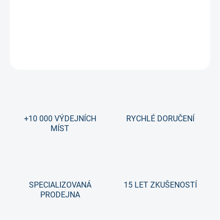
Kombinace ochrany, pohyblivosti a komfortu.
DETAILNÍ INFORMACE
ZEPTAT SE
+10 000 VÝDEJNÍCH
RYCHLÉ DORUČENÍ
MÍST
SPECIALIZOVANÁ
15 LET ZKUŠENOSTÍ
PRODEJNA