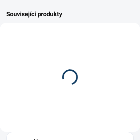
Související produkty
Šle CCM Suspenders
Loops Junior
529 Kč