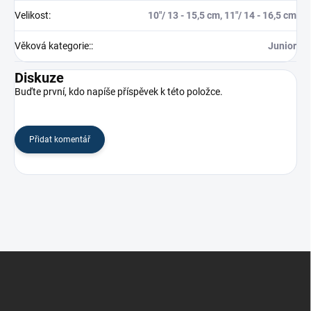
Velikost
:
10"/ 13 - 15,5 cm, 11"/ 14 - 16,5 cm
Věková kategorie:
:
Junior
Diskuze
Buďte první, kdo napíše příspěvek k této položce.
Přidat komentář
Z
á
p
a