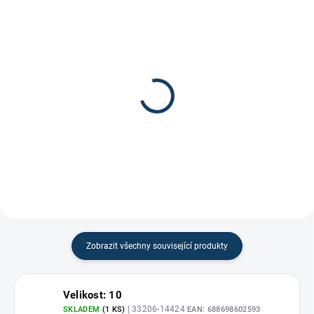
Páska na hokejku Comp-
Gripová páska na
O-Stik 24x25
hokejku
170 Kč
100 Kč
Zobrazit všechny související produkty
Velikost: 10
| 33206-14424
SKLADEM
(1 KS)
EAN:
688698602593