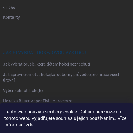
Služby
Kontakty
JAK SI VYBRAT HOKEJOVOU VÝSTROJ
Jak vybrat brusle, které dětem hokej neznechutí
Jak správně omotat hokejku: odborný průvodce pro hráče všech
úrovní
Výběr zahnutí hokejky
Hokejka Bauer Vapor FlyLite - recenze
Tento web používá soubory cookie. Dalším procházením
Jak si vybrat hokejové kalhoty
tohoto webu vyjadřujete souhlas s jejich používáním.. Více
Jak si vybrat hokejové chrániče ramen?
informací
zde
.