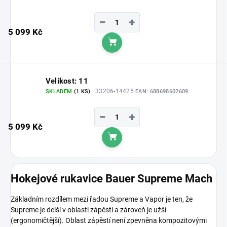
−
+
5 099 Kč
Do košíku
Velikost: 11
| 33206-14425
SKLADEM
(1 KS)
EAN:
688698602609
−
+
5 099 Kč
Do košíku
Hokejové rukavice Bauer Supreme Mach
Základním rozdílem mezi řadou Supreme a Vapor je ten, že
Supreme je delší v oblasti zápěstí a zároveň je užší
(ergonomičtější). Oblast zápěstí není zpevněna kompozitovými