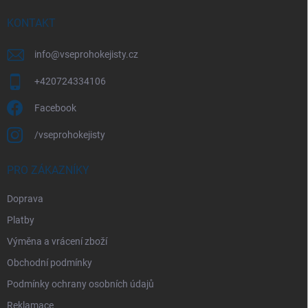
t
í
KONTAKT
info
@
vseprohokejisty.cz
+420724334106
Facebook
/vseprohokejisty
PRO ZÁKAZNÍKY
Doprava
Platby
Výměna a vrácení zboží
Obchodní podmínky
Podmínky ochrany osobních údajů
Reklamace