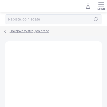
Přejít
na
obsah
Hledat
Hokejová výstroj pro hráče
ZNAČKA:
BAUER