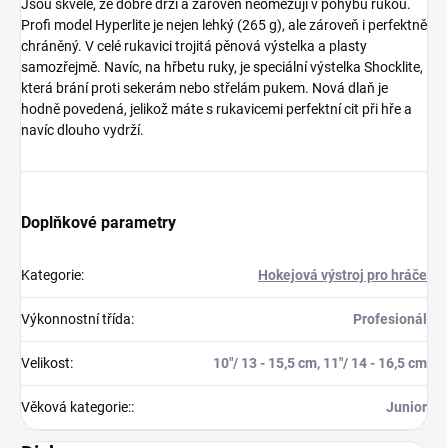
Jsou skvělé, že dobře drží a zároveň neomezují v pohybu rukou.
Profi model Hyperlite je nejen lehký (265 g), ale zároveň i perfektně
chráněný. V celé rukavici trojitá pěnová výstelka a plasty
samozřejmě. Navíc, na hřbetu ruky, je speciální výstelka Shocklite,
která brání proti sekerám nebo střelám pukem. Nová dlaň je
hodně povedená, jelikož máte s rukavicemi perfektní cit při hře a
navíc dlouho vydrží.
Doplňkové parametry
Kategorie
:
Hokejová výstroj pro hráče
Výkonnostní třída
:
Profesionál
Velikost
:
10"/ 13 - 15,5 cm, 11"/ 14 - 16,5 cm
Věková kategorie:
:
Junior