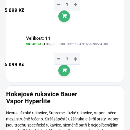
−
+
5 099 Kč
Do košíku
Velikost: 11
| 33780-16855
SKLADEM
(1 KS)
EAN:
688698554588
−
+
5 099 Kč
Do košíku
Hokejové rukavice Bauer
Vapor Hyperlite
Nexus - široké rukavice, Supreme - úzké rukavice, Vapor - něco
mezi, stručně řečeno. Širší zápěstí, užší ruka a širší prsty. Vapor
jsou trochu specifické rukavice, nicméně patří k nejoblíbenějším.