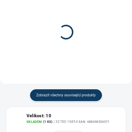
Páska na hokejku Comp-
Gripová páska na
O-Stik 24x25
hokejku
170 Kč
100 Kč
Zobrazit všechny související produkty
Velikost: 10
| 33780-16854
SKLADEM
(1 KS)
EAN:
688698554571