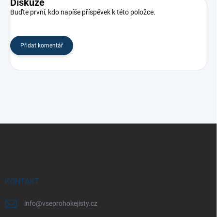
Diskuze
Buďte první, kdo napíše příspěvek k této položce.
Přidat komentář
Z
á
p
a
t
í
KONTAKT
info
@
vseprohokejisty.cz