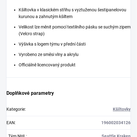
Kšiltovka v klasickém střihu s vyztuženou šestipanelovou
kurunou a zahnutým kšiltem
Velikost lze měnit pomocí textilního pásku se suchým zipem
(Velcro strap)
Výšivka s logem týmu v přední části
Vyrobeno ze směsi vlny a akrylu
Officiálně licencovaný produkt
Doplňkové parametry
Kategorie
:
Kšiltovky
EAN
:
196002034126
_Tým NHL
:
Seattle Kraken