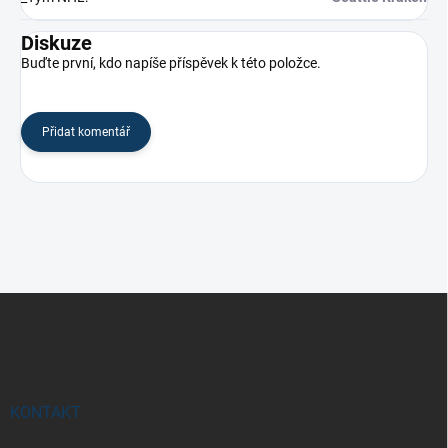
Diskuze
Buďte první, kdo napíše příspěvek k této položce.
Přidat komentář
Z
á
p
a
t
í
KONTAKT