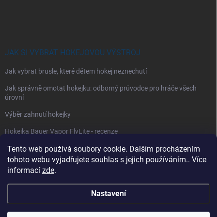
JAK SI VYBRAT HOKEJOVOU VÝSTROJ
Jak vybrat brusle, které dětem hokej neznechutí
Jak správně omotat hokejku: odborný průvodce pro hráče všech
úrovní
Výběr zahnutí hokejky
Hokejka Bauer Vapor FlyLite - recenze
Jak si vybrat hokejové kalhoty
Tento web používá soubory cookie. Dalším procházením
tohoto webu vyjadřujete souhlas s jejich používáním.. Více
Jak si vybrat hokejové chrániče ramen?
informací
zde
.
Nastavení
Copyright 2026
Všeprohokejisty
. Všechna práva vyhrazena.
Upravit