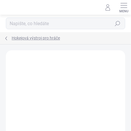
Přejít
na
obsah
Hledat
Hokejová výstroj pro hráče
ZNAČKA:
CCM