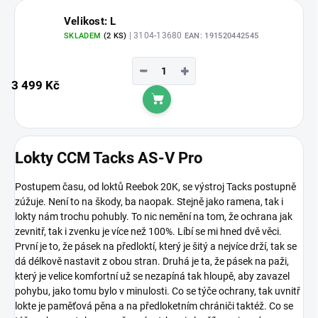
Velikost: L
| 3104-13680
SKLADEM
(2 KS)
EAN:
191520442545
−
+
3 499 Kč
Do košíku
Lokty CCM Tacks AS-V Pro
Postupem času, od loktů Reebok 20K, se výstroj Tacks postupně
zúžuje. Není to na škody, ba naopak. Stejně jako ramena, tak i
lokty nám trochu pohubly. To nic nemění na tom, že ochrana jak
zevnitř, tak i zvenku je více než 100%. Líbí se mi hned dvě věci.
První je to, že pásek na předloktí, který je šitý a nejvíce drží, tak se
dá délkově nastavit z obou stran. Druhá je ta, že pásek na paži,
který je velice komfortní už se nezapíná tak hloupě, aby zavazel
pohybu, jako tomu bylo v minulosti. Co se týče ochrany, tak uvnitř
lokte je paměťová pěna a na předloketním chrániči taktéž. Co se