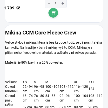
−
+
1 799 Kč
Do košíku
Mikina CCM Core Fleece Crew
Velice stylová mikina, která je bez kapuce, tudíž se dá nosit takřka
kamkoliv. Na hrudi je v barvě mikiny vyšito CCM. Mikina je z
příjemného fleecového materiálu a uděláte v ní velkou parádu.
Materiál je 80% bavlna a 20% polyester.
Velikost
XS
S
M
L
XL
XXL
Obvod
92 - 94
96 - 98
100 - 104
108 - 112
116 - 120
124 +
hrudníku
cm
cm
cm
cm
cm
Obvod
68 - 74
76 - 80
84 - 88
92 - 96
100 - 104
108 - 112
pasu
cm
cm
cm
cm
cm
cm
Délka
82 cm
84 cm
86 cm
87,5 cm
89 cm
90 cm