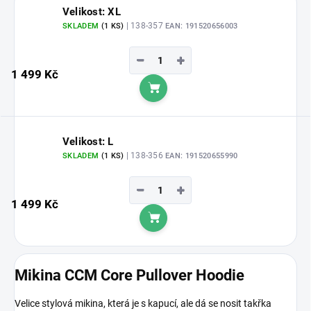
Velikost: XL
| 138-357
SKLADEM
(1 KS)
EAN:
191520656003
−
+
1 499 Kč
Do košíku
Velikost: L
| 138-356
SKLADEM
(1 KS)
EAN:
191520655990
−
+
1 499 Kč
Do košíku
Mikina CCM Core Pullover Hoodie
Velice stylová mikina, která je s kapucí, ale dá se nosit takřka