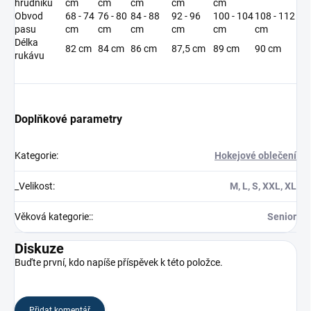
hrudníku
cm
cm
cm
cm
cm
Obvod
68 - 74
76 - 80
84 - 88
92 - 96
100 - 104
108 - 112
pasu
cm
cm
cm
cm
cm
cm
Délka
82 cm
84 cm
86 cm
87,5 cm
89 cm
90 cm
rukávu
Doplňkové parametry
Kategorie
:
Hokejové oblečení
_Velikost
:
M, L, S, XXL, XL
Věková kategorie:
:
Senior
Diskuze
Buďte první, kdo napíše příspěvek k této položce.
Přidat komentář