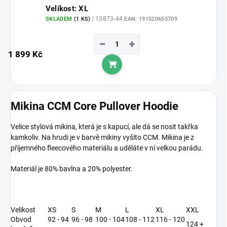
Velikost: XL
| 13873-44
SKLADEM
(1 KS)
EAN:
191520655709
−
+
1 899 Kč
Do košíku
Mikina CCM Core Pullover Hoodie
Velice stylová mikina, která je s kapucí, ale dá se nosit takřka
kamkoliv. Na hrudi je v barvě mikiny vyšito CCM. Mikina je z
příjemného fleecového materiálu a uděláte v ní velkou parádu.
Materiál je 80% bavlna a 20% polyester.
Velikost
XS
S
M
L
XL
XXL
Obvod
92 - 94
96 - 98
100 - 104
108 - 112
116 - 120
124 +