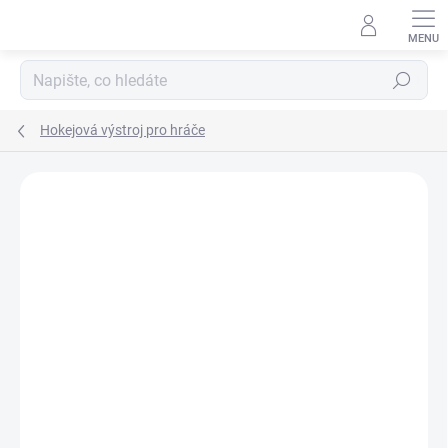
Přejít
na
obsah
Hledat
Hokejová výstroj pro hráče
ZNAČKA:
CCM