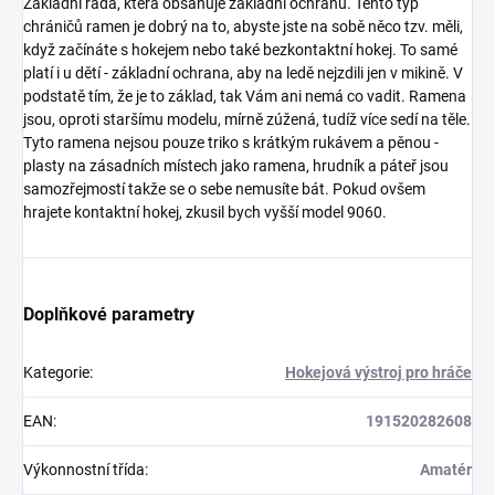
Základní řada, která obsahuje základní ochranu. Tento typ
chráničů ramen je dobrý na to, abyste jste na sobě něco tzv. měli,
když začínáte s hokejem nebo také bezkontaktní hokej. To samé
platí i u dětí - základní ochrana, aby na ledě nejzdili jen v mikině. V
podstatě tím, že je to základ, tak Vám ani nemá co vadit. Ramena
jsou, oproti staršímu modelu, mírně zúžená, tudíž více sedí na těle.
Tyto ramena nejsou pouze triko s krátkým rukávem a pěnou -
plasty na zásadních místech jako ramena, hrudník a páteř jsou
samozřejmostí takže se o sebe nemusíte bát. Pokud ovšem
hrajete kontaktní hokej, zkusil bych vyšší model 9060.
Doplňkové parametry
Kategorie
:
Hokejová výstroj pro hráče
EAN
:
191520282608
Výkonnostní třída
:
Amatér