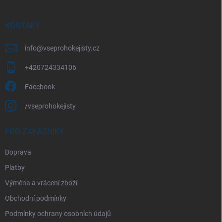
a
t
í
KONTAKT
info
@
vseprohokejisty.cz
+420724334106
Facebook
/vseprohokejisty
PRO ZÁKAZNÍKY
Doprava
Platby
Výměna a vrácení zboží
Obchodní podmínky
Podmínky ochrany osobních údajů