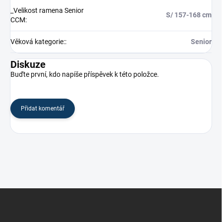
_Velikost ramena Senior
S/ 157-168 cm
CCM
:
Věková kategorie:
:
Senior
Diskuze
Buďte první, kdo napíše příspěvek k této položce.
Přidat komentář
Z
á
p