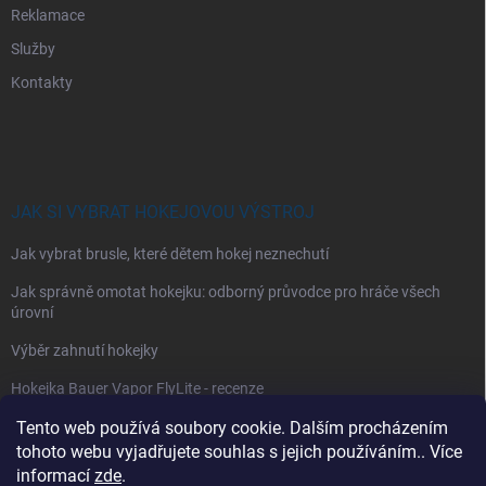
Reklamace
Služby
Kontakty
JAK SI VYBRAT HOKEJOVOU VÝSTROJ
Jak vybrat brusle, které dětem hokej neznechutí
Jak správně omotat hokejku: odborný průvodce pro hráče všech
úrovní
Výběr zahnutí hokejky
Hokejka Bauer Vapor FlyLite - recenze
Jak si vybrat hokejové kalhoty
Tento web používá soubory cookie. Dalším procházením
tohoto webu vyjadřujete souhlas s jejich používáním.. Více
Jak si vybrat hokejové chrániče ramen?
informací
zde
.