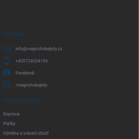
Z
á
p
a
t
í
KONTAKT
info
@
vseprohokejisty.cz
+420724334106
Facebook
/vseprohokejisty
PRO ZÁKAZNÍKY
Doprava
Platby
Výměna a vrácení zboží