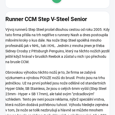
Do košíku
Runner CCM Step V-Steel Senior
Vývoj runnerů Step Steel prošel dlouhou cestou od roku 2005. Kdy
tato firma přišla na trh nejdříve s runnery Nash a dnes postoupila
mílovími kroky o kus dále. Na nože Step Steel spoléhá mnoho
profesinálů jak v NHL, tak i KHL. Jedním z mnoha jmen je třeba
Sidney Crosby z Pittsburgh Penguins, který na těchto nožích jezdil
ještě když hrával v bruslích Reebok a zůstal u nich i po přechodu
na brusle CCM.
Obrovskou výhodou těchto nožů je to, že firma se zabývá
výzkumem a výrobou POUZE nožů do bruslí. Proto jsou na trhu
jedničkou. Už na první pohled jsou nože odlišné od standartních
Hyper Glide, SB Stainless, že jsou o celých 6mm vyšší (Step Steel
23mm - Hyper + SB 17mm), ale také svým "zrdcadlovým"
vzhledem. Tento jev není pouze reklama, nýbrž speciální vrstva,
která nožům dodává potřebnou tuhost. Výhodu hledejte zejména
v tom, že nože se tolik nezbrušují a hlavně se můžete mnohem