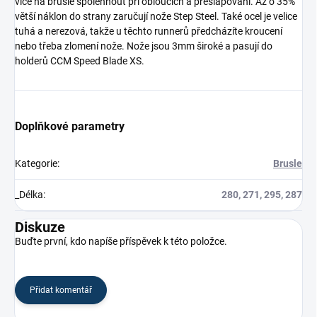
více na brusle spolehnout při obloucích a přešlapování. Až o 35%
větší náklon do strany zaručují nože Step Steel. Také ocel je velice
tuhá a nerezová, takže u těchto runnerů předcházíte kroucení
nebo třeba zlomení nože. Nože jsou 3mm široké a pasují do
holderů CCM Speed Blade XS.
Doplňkové parametry
Kategorie
:
Brusle
_Délka
:
280, 271, 295, 287
Diskuze
Buďte první, kdo napíše příspěvek k této položce.
Přidat komentář