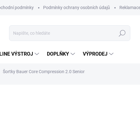
chodní podmínky
Podmínky ochrany osobních údajů
Reklamac
Hledat
-LINE VÝSTROJ
DOPLŇKY
VÝPRODEJ
Šortky Bauer Core Compression 2.0 Senior
1 849 Kč
Měrná
Zvolte variantu
cena:
Šortky Bauer Core Compressi