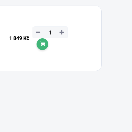
−
+
1 849 Kč
Do košíku