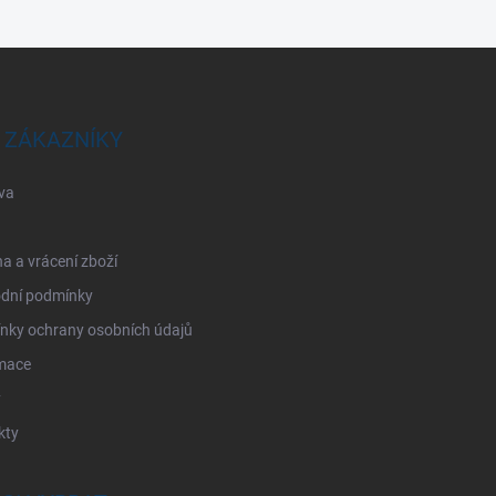
 ZÁKAZNÍKY
va
 a vrácení zboží
dní podmínky
nky ochrany osobních údajů
mace
y
kty