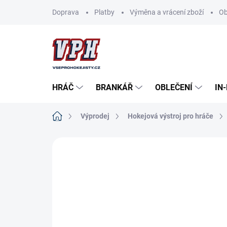
Přejít
Doprava
Platby
Výměna a vrácení zboží
Ob
na
obsah
HRÁČ
BRANKÁŘ
OBLEČENÍ
IN
Domů
Výprodej
Hokejová výstroj pro hráče
ZNAČKA:
BAUER