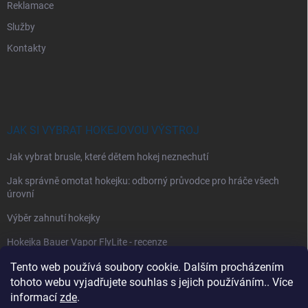
Reklamace
Služby
Kontakty
JAK SI VYBRAT HOKEJOVOU VÝSTROJ
Jak vybrat brusle, které dětem hokej neznechutí
Jak správně omotat hokejku: odborný průvodce pro hráče všech
úrovní
Výběr zahnutí hokejky
Hokejka Bauer Vapor FlyLite - recenze
Jak si vybrat hokejové kalhoty
Tento web používá soubory cookie. Dalším procházením
tohoto webu vyjadřujete souhlas s jejich používáním.. Více
Jak si vybrat hokejové chrániče ramen?
informací
zde
.