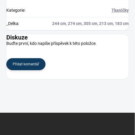
Kategorie
:
Tkaničky
_Délka
:
244 cm, 274 cm, 305 cm, 213 cm, 183 cm
Diskuze
Buďte první, kdo napíše příspěvek k této položce.
Přidat komentář
Z
á
p