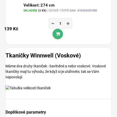
Velikost: 274 cm
| 64345-19298
SKLADEM
(3 KS)
EAN:
676824035988
−
+
139 Kč
Do košíku
Tkaničky Winnwell (Voskové)
Máme dva druhy tkaniček - bavlněné a nebo voskové. Voskové
tkaničky mají tu výhodu, že když si je utáhnete, tak se Vám
nepovolují.
Doplňkové parametry