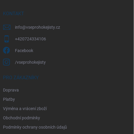
a
t
í
KONTAKT
info
@
vseprohokejisty.cz
+420724334106
Facebook
/vseprohokejisty
PRO ZÁKAZNÍKY
Doprava
Platby
Výměna a vrácení zboží
Obchodní podmínky
Podmínky ochrany osobních údajů