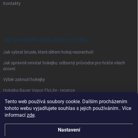
Kontakty
JAK SI VYBRAT HOKEJOVOU VÝSTROJ
Jak vybrat brusle, které dětem hokej neznechutí
Jak správně omotat hokejku: odborný průvodce pro hráče všech
úrovní
Výběr zahnutí hokejky
Hokejka Bauer Vapor FlyLite - recenze
Jak si vybrat hokejové kalhoty
Tento web používá soubory cookie. Dalším procházením
tohoto webu vyjadřujete souhlas s jejich používáním.. Více
Jak si vybrat hokejové chrániče ramen?
informací
zde
.
Nastavení