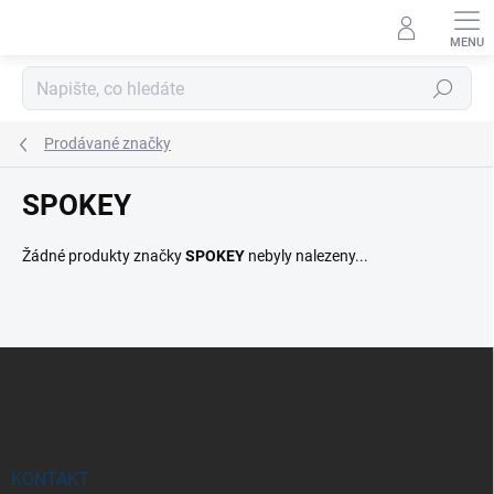
Přejít
na
obsah
Hledat
Prodávané značky
SPOKEY
Žádné produkty značky
SPOKEY
nebyly nalezeny...
Z
á
p
a
t
í
KONTAKT